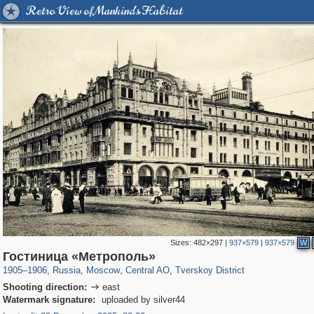
Retro View of Mankind's Habitat
Sizes:
482×297
|
937×579
|
937×579
W
319,878
1,407,268
160,021
8,286
29,248
5,916
53,055
2,283
Гостиница «Метрополь»
1905
–
1906
,
Russia
,
Moscow
,
Central AO
,
Tverskoy District
Shooting direction:
east

Watermark signature:
uploaded by silver44