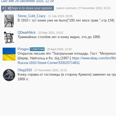
Last edit 29 December 2025, 22:29
4
Sign in to share your opinion
Latest comment: 27 November 2022, 16:21
Stone_Cold_Crazy
·
11 July 2013, 03:05
В 1910 г тут конки уже не было("100 лет моск.трам.",стр.134)
QDeathNick
·
20 May 2015, 13:01
Трамвайных столбов нет и конку видно, это до 1906.
Pirogov
·
20 April 2020, 12:02
Открытое письмо б/н "Театральная площадь. Гост. "Метрополь
Шерер, Набгольц и Ко, б/д [1907-]
https://www.ebay.com/itm/M
Russia-1910-Street-Corner/333525714811
Oleg1910
·
27 November 2022, 16:21
Конку справа от гостиницы (в сторону Кремля) заменял на тра
1909 гг.