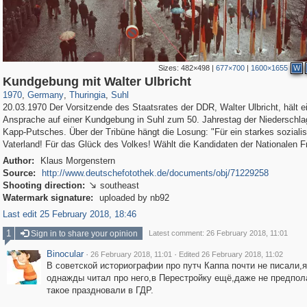
Sizes:
482×498
|
677×700
|
1600×1655
W
63,787
2,915
166
1,836
95
Kundgebung mit Walter Ulbricht
1970
,
Germany
,
Thuringia
,
Suhl
20.03.1970 Der Vorsitzende des Staatsrates der DDR, Walter Ulbricht, hält e
Ansprache auf einer Kundgebung in Suhl zum 50. Jahrestag der Niederschl
Kapp-Putsches. Über der Tribüne hängt die Losung: "Für ein starkes soziali
Vaterland! Für das Glück des Volkes! Wählt die Kandidaten der Nationalen Fr
Author:
Klaus Morgenstern
Source:
http://www.deutschefotothek.de/documents/obj/71229258
Shooting direction:
southeast

Watermark signature:
uploaded by nb92
Last edit 25 February 2018, 18:46
1
Sign in to share your opinion
Latest comment: 26 February 2018, 11:01
Binocular
·
·
26 February 2018, 11:01
Edited 26 February 2018, 11:02
В советской историографии про путч Каппа почти не писали,я
однажды читал про него,в Перестройку ещё,даже не предпол
такое праздновали в ГДР.