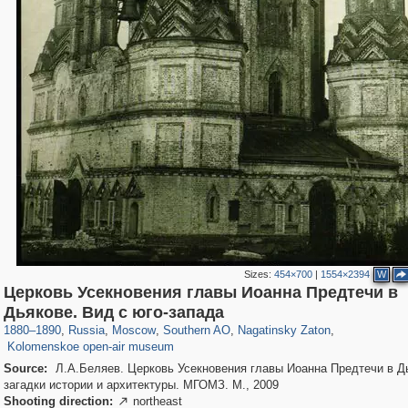
Sizes:
454×700
|
1554×2394
W
Церковь Усекновения главы Иоанна Предтечи в
319,861
1,406,849
8,286
21,648
29,243
390
3,132
95
Дьякове. Вид с юго-запада
2,331
94
1880
–
1890
,
Russia
,
Moscow
,
Southern AO
,
Nagatinsky Zaton
,
Kolomenskoe open-air museum
Source:
Л.А.Беляев. Церковь Усекновения главы Иоанна Предтечи в Д
загадки истории и архитектуры. МГОМЗ. М., 2009
Shooting direction:
northeast
