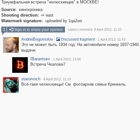
Триумфальная встреча "челюскинцев" в МОСКВЕ!
Source:
кинохроника
Shooting direction:
east

Watermark signature:
uploaded by 1qa2ws
3
Sign in to share your opinion
Latest comment: 8 April 2012, 11:10
AndreiBogomolov
·
·
Discussed fragment
1 April 2012, 11:43
Это не может быть 1934 год. На автомобиле номер 1937-1940
выдачи.
IBarantsev
·
1 April 2012, 13:56
Встреча Чкалова?
staromoch
·
8 April 2012, 11:10
Всё-таки челюскинцы! См. фотоархив семьи Кренкель.