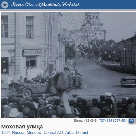
Retro View of Mankind's Habitat
Sizes:
482×348
|
737×534
|
737×534
W
319,968
1,407,780
160,055
8,295
29,263
5,920
13,485
356
Моховая улица
1934
,
Russia
,
Moscow
,
Central AO
,
Arbat District