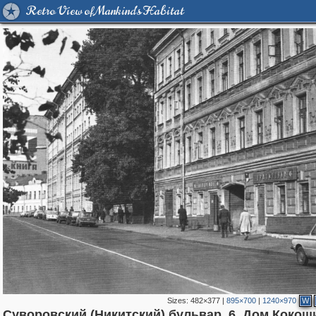
Retro View of Mankind's Habitat
Sizes:
482×377
|
895×700
|
1240×970
W
Суворовский (Никитский) бульвар, 6. Дом Кокош