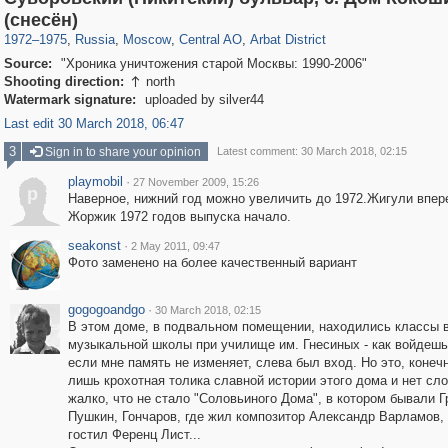
319,878
1,407,131
160,019
8,286
29,248
5,916
13,485
356
(снесён)
1972
–
1975
,
Russia
,
Moscow
,
Central AO
,
Arbat District
Source:
"Хроника уничтожения старой Москвы: 1990-2006"
Shooting direction:
north

Watermark signature:
uploaded by silver44
Last edit 30 March 2018, 06:47
3
Sign in to share your opinion
Latest comment: 30 March 2018, 02:15
playmobil
·
27 November 2009, 15:26
p
Наверное, нижний год можно увеличить до 1972.Жигули впер
Жоржик 1972 годов выпуска начало.
seakonst
·
2 May 2011, 09:47
Фото заменено на более качественный вариант
gogogoandgo
·
30 March 2018, 02:15
В этом доме, в подвальном помещении, находились классы 
музыкальной школы при училище им. Гнесиных - как войдешь 
если мне память не изменяет, слева был вход. Но это, конеч
лишь крохотная толика славной истории этого дома и нет сло
жалко, что не стало "Соловьиного Дома", в котором бывали Г
Пушкин, Гончаров, где жил композитор Александр Варламов, 
гостил Ференц Лист...