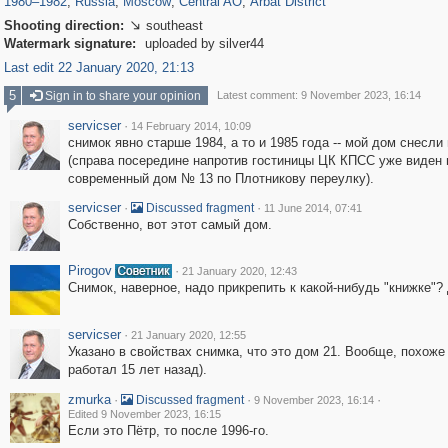
1980
–
1982
,
Russia
,
Moscow
,
Central AO
,
Arbat District
Shooting direction:
southeast

Watermark signature:
uploaded by silver44
Last edit 22 January 2020, 21:13
5
Sign in to share your opinion
Latest comment: 9 November 2023, 16:14
servicser
·
14 February 2014, 10:09
снимок явно старше 1984, а то и 1985 года -- мой дом снесли 
(справа посередине напротив гостиницы ЦК КПСС уже виден 
современный дом № 13 по Плотникову переулку).
servicser
·
·
Discussed fragment
11 June 2014, 07:41
Собственно, вот этот самый дом.
Pirogov
·
21 January 2020, 12:43
Снимок, наверное, надо прикрепить к какой-нибудь "книжке"?
servicser
·
21 January 2020, 12:55
Указано в свойствах снимка, что это дом 21. Вообще, похоже 
работал 15 лет назад).
zmurka
·
·
·
Discussed fragment
9 November 2023, 16:14
Edited 9 November 2023, 16:15
Если это Пётр, то после 1996-го.