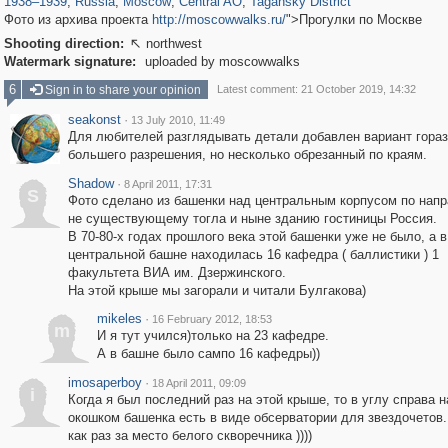
1938
–
1939
,
Russia
,
Moscow
,
Central AO
,
Tagansky District
Фото из архива проекта
http://moscowwalks.ru/
">Прогулки по Москве
Shooting direction:
northwest

Watermark signature:
uploaded by moscowwalks
6
Sign in to share your opinion
Latest comment: 21 October 2019, 14:32
seakonst
·
13 July 2010, 11:49
Для любителей разглядывать детали добавлен вариант гора
большего разрешения, но несколько обрезанный по краям.
Shadow
·
8 April 2011, 17:31
S
Фото сделано из башенки над центральным корпусом по нап
не существующему тогла и ныне зданию гостиницы Россия.
В 70-80-х годах прошлого века этой башенки уже не было, а в
центральной башне находилась 16 кафедра ( баллистики ) 1
факультета ВИА им. Дзержинского.
На этой крыше мы загорали и читали Булгакова)
mikeles
·
16 February 2012, 18:53
m
И я тут учился)только на 23 кафедре.
А в башне было сампо 16 кафедры))
imosaperboy
·
18 April 2011, 09:09
i
Когда я был последний раз на этой крыше, то в углу справа н
окошком башенка есть в виде обсерватории для звездочетов.
как раз за место белого скворечника ))))