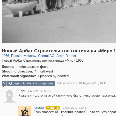
319,716
1,405,781
159,930
8,286
29,243
5,916
13,484
356
Новый Арбат Строительство гостиницы «Мир» 1
1966
,
Russia
,
Moscow
,
Central AO
,
Arbat District
Новый Арбат Строительство гостиницы «Мир» 1966
Source:
любительское фото
Shooting direction:
northwest

Watermark signature:
uploaded by georfed
5
Sign in to share your opinion
Latest comment: 10 August 2012, 10:41
Egor
·
2 April 2012, 02:55
E
Кажется - фото из этой серии уже было, некоторые персонаж
forester
·
2 April 2012, 12:44
Егор глазастый. "крайняя правая" - это та, что сп