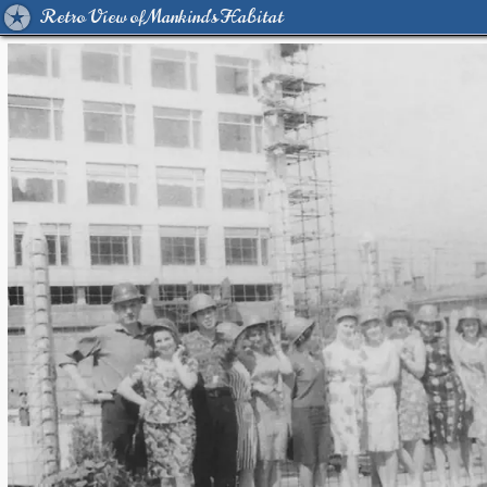
Retro View of Mankind's Habitat