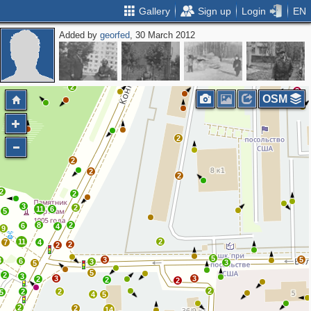
Gallery
Sign up
Login
EN
Added by
georfed
, 30 March 2012
2
2
2
2
OSM
2
2
2
2
2
2
3
2
11
6
5
8
2
6
4
9
11
2
7
4
2
2
5
3
5
3
6
3
3
5
5
2
3
3
3
2
2
2
2
2
2
5
4
5
2
2
14