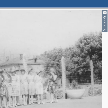
2
1
4
2k
2
2
7
5
3