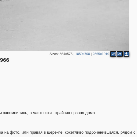
2
3
2
2
Sizes:
864×575
|
1050×700
|
2865×1910
W
4
966
2
2
4
3
3
3
3
и запомнились, в частности - крайняя правая дама.
5
рава на фото, или правая в шеренге, кокетливо подбоченившаяся, рядом с