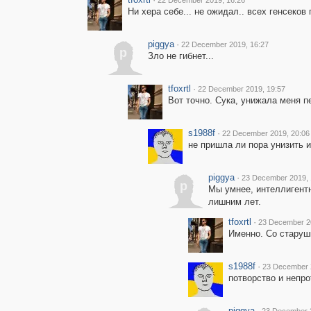
22 December 2019, 16:26
Ни хера себе... не ожидал.. всех генсеков
piggya
·
22 December 2019, 16:27
p
Зло не гибнет...
tfoxrtl
·
22 December 2019, 19:57
Вот точно. Сука, унижала меня 
s1988f
·
22 December 2019, 20:06
не пришла ли пора унизить 
piggya
·
23 December 2019, 
p
Мы умнее, интеллигентн
лишним лет.
tfoxrtl
·
23 December 2
Именно. Со старуш
s1988f
·
23 December 
потворство и непро
piggya
·