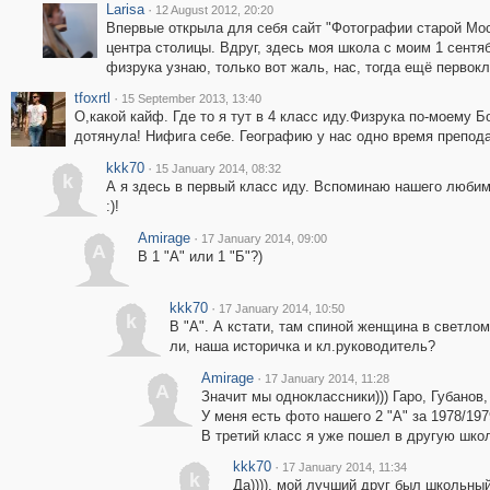
Larisa
·
12 August 2012, 20:20
Впервые открыла для себя сайт "Фотографии старой Мо
центра столицы. Вдруг, здесь моя школа с моим 1 сентя
физрука узнаю, только вот жаль, нас, тогда ещё первокл
tfoxrtl
·
15 September 2013, 13:40
О,какой кайф. Где то я тут в 4 класс иду.Физрука по-моему 
дотянула! Нифига себе. Географию у нас одно время препода
kkk70
·
15 January 2014, 08:32
k
А я здесь в первый класс иду. Вспоминаю нашего люби
:)!
Amirage
·
17 January 2014, 09:00
A
В 1 "А" или 1 "Б"?)
kkk70
·
17 January 2014, 10:50
k
В "А". А кстати, там спиной женщина в светло
ли, наша историчка и кл.руководитель?
Amirage
·
17 January 2014, 11:28
A
Значит мы одноклассники))) Гаро, Губанов
У меня есть фото нашего 2 "А" за 1978/197
В третий класс я уже пошел в другую школ
kkk70
·
17 January 2014, 11:34
k
Да)))), мой лучший друг был школьны