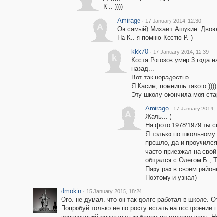
К... ))))
Amirage
·
17 January 2014, 12:30
A
Он самый) Михаил Ашукин. Двоюр
На К.. я помню Костю Р. )
kkk70
·
17 January 2014, 12:39
k
Костя Рогозов умер 3 года н
назад...
Вот так нерадостно...
Я Касим, помнишь такого ))))
Эту школу окончила моя стар
Amirage
·
17 January 2014, 
A
Жаль... (
На фото 1978/1979 ты с
Я только по школьному 
прошло, да и проучился
часто приезжал на свой
общался с Олегом Б., Т
Пару раз в своем район
Поэтому и узнал)
dmokin
·
15 January 2015, 18:24
Ого, не думал, что он так долго работал в школе. О
Попробуй только не по росту встать на построении
нравоучений раскатистым басом по гулкому залу. Но