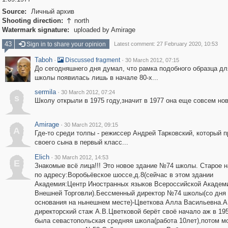
Source:
Личный архив
Shooting direction:
north

Watermark signature:
uploaded by Amirage
43
Sign in to share your opinion
Latest comment: 27 February 2020, 10:53
Taboh
·
·
Discussed fragment
30 March 2012, 07:15
До сегодняшнего дня думал, что рамка подобного образца дл
школы появилась лишь в начале 80-х...
sermila
·
30 March 2012, 07:24
s
Школу открыли в 1975 году,значит в 1977 она еще совсем нов
Amirage
·
30 March 2012, 09:15
A
Где-то среди толпы - режиссер Андрей Тарковский, который 
своего сына в первый класс...
Elich
·
30 March 2012, 14:53
E
Знакомые всё лица!!! Это новое здание №74 школы. Старое 
по адресу:Воробьёвское шоссе,д.8(сейчас в этом здании
Академия:Центр Иностранных языков Всероссийской Академ
Внешней Торговли).Бессменный директор №74 школы(со дня
основания на нынешнем месте)-Цветкова Алла Васильевна.А
директорский стаж А.В.Цветковой берёт своё начало аж в 19
была севастопольская средняя школа(работа 10лет),потом м