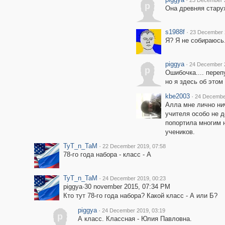
23 December 
p
Она древняя стару
s1988f
·
23 December 
Я? Я не собираюсь.
piggya
·
24 December 
p
Ошибочка.... переп
но я здесь об этом
kbe2003
·
24 Decembe
Алла мне лично нич
учителя особо не 
попортила многим 
учеников.
TyT_n_TaM
·
22 December 2019, 07:58
78-го года набора - класс - А
TyT_n_TaM
·
24 December 2019, 00:23
piggya·30 november 2015, 07:34 PM
Кто тут 78-го года набора? Какой класс - А или Б?
piggya
·
24 December 2019, 03:19
p
А класс. Классная - Юлия Павловна.