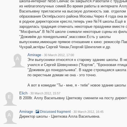
школа-интернат №58.Сейчас он закрылся.Работали с трудны
из неблагополучных семей.Во время работы в интернате Алл
Васильевну пригласили на высокую должность зав. отделом
образования Октябрьского района Москвы.Через 4 года она 
в родное директорское кресло,теперь уже №74 школы.Ещё в 
зародилась традиция отмечать некоторые праздники вместе с
"Мосфильм".В №74 школе снимали некоторые сцены из фил
"Доживём до понедельника",массовки.Есть у школы
выпускники,имеющие прямое отношение к кино: режиссёр Па
Чухрай,актёры Сергей Чекан,Георгий Шенгелия и др.
Amirage
·
30 March 2012, 17:00
A
Эти выпускники относятся к старому зданию школы. В н
учился и Сергей Шевкуненко ("Кортик", "Бронзовая пти
"Доживем до понедельника". В кадре строящаяся школа (
по окрестным домам не она - это точно.
А вот в комедии "Ты - мне, я - тебе" новое здание школ
Elich
·
30 March 2012, 15:57
E
В 2008г. Аллу Васильевну Цветкову сменили на посту директ
Amirage
·
·
Discussed fragment
30 March 2012, 16:45
A
Директор школы - Цветкова Алла Васильевна.