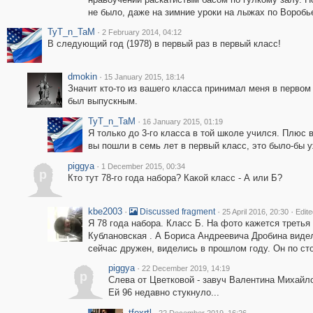
не было, даже на зимние уроки на лыжах по Воробь
TyT_n_TaM
·
2 February 2014, 04:12
В следующий год (1978) в первый раз в первый класс!
dmokin
·
15 January 2015, 18:14
Значит кто-то из вашего класса принимал меня в первом 
был выпускным.
TyT_n_TaM
·
16 January 2015, 01:19
Я только до 3-го класса в той школе учился. Плюс 
вы пошли в семь лет в первый класс, это было-бы у
piggya
·
1 December 2015, 00:34
p
Кто тут 78-го года набора? Какой класс - А или Б?
kbe2003
·
·
·
Discussed fragment
25 April 2016, 20:30
Edite
Я 78 года набора. Класс Б. На фото кажется треть
Кублановская . А Бориса Андреевича Дробина видел 
сейчас дружен, виделись в прошлом году. Он по ст
piggya
·
22 December 2019, 14:19
p
Слева от Цветковой - завуч Валентина Михайло
Ей 96 недавно стукнуло...
tfoxrtl
·