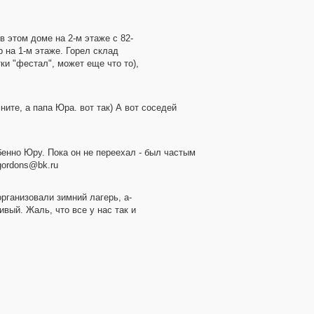
 этом доме на 2-м этаже с 82-
р на 1-м этаже. Горел склад
ки "фестал", может еще что то),
ите, а папа Юра. вот так) А вот соседей
бенно Юру. Пока он не переехал - был частым
gordons@bk.ru
рганизовали зимний лагерь, а-
вый. Жаль, что все у нас так и