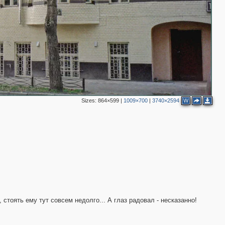
2
Sizes:
864×599
|
1009×700
|
3740×2594
W
, стоять ему тут совсем недолго... А глаз радовал - несказанно!