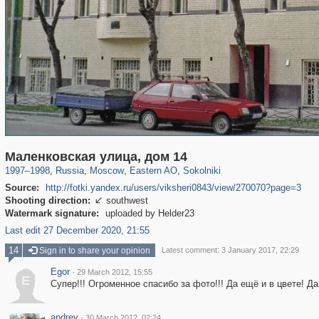
319,861
1,406,837
8,286
20,939
29,243
306
5,623
49
Маленковская улица, дом 14
1997
–
1998
,
Russia
,
Moscow
,
Eastern AO
,
Sokolniki
Source:
http://fotki.yandex.ru/users/viksheri0843/view/270070?page=3
Shooting direction:
southwest

Watermark signature:
uploaded by Helder23
Last edit 27 December 2020, 21:55
14
Sign in to share your opinion
Latest comment: 3 January 2017, 22:29
Egor
·
29 March 2012, 15:55
E
Супер!!! Огроменное спасибо за фото!!! Да ещё и в цвете! Да
andrey
·
30 March 2012, 02:24