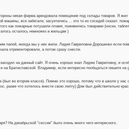
стороны некая фирма арендовала помещение под склады товаров. Я жил в
й машины, все забегали, засуетились ... кто то из соседей сказал: пожа
 того как пожарные потушили пламя, поживились товарами (носки, таблет
талось осталось немножко и жильцам )
им папой, иногда мы у них жили. Лидия Гавриловна Дорошенко если помн
чала отремонтировали, а потом сразу снесли.
 заходил на данный сайт. Я очень хорошо знал Лидию Гавриловну, и осо
ак и на Братиславской. Владимир, если интересно пообщаться пишите на 
 (был во втором классе). Помню это хорошо, потому что в школе у нас о
ос, разве что хотелось внести свою лепту) Дом был действительно краси
аря? На декабрьской "сессии" было очень много чего интересного.