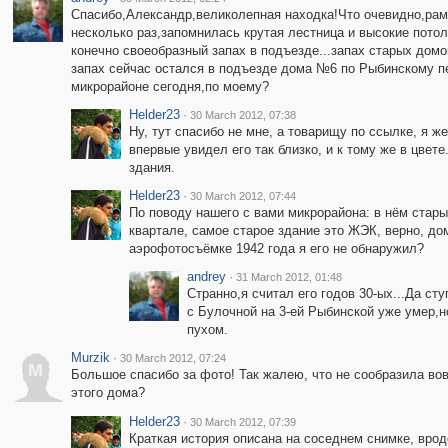
Спасибо,Александр,великолепная находка!Что очевидно,рам
несколько раз,запомнилась крутая лестница и высокие пото
конечно своеобразный запах в подъезде...запах старых домов
запах сейчас остался в подъезде дома №6 по Рыбинскому п
микрорайоне сегодня,по моему?
Helder23
·
30 March 2012, 07:38
Ну, тут спасибо не мне, а товарищу по ссылке, я 
впервые увидел его так близко, и к тому же в цвет
здания.
Helder23
·
30 March 2012, 07:44
По поводу нашего с вами микрорайона: в нём стары
квартале, самое старое здание это ЖЭК, верно, дом
аэрофотосъёмке 1942 года я его не обнаружил?
andrey
·
31 March 2012, 01:48
Странно,я считал его годов 30-ых...Да с
с Булочной на 3-ей Рыбинской уже умер,н
пухом.
Murzik
·
30 March 2012, 07:24
M
Большое спасибо за фото! Так жалею, что не сообразила во
этого дома?
Helder23
·
30 March 2012, 07:39
Краткая история описана на соседнем снимке, врод