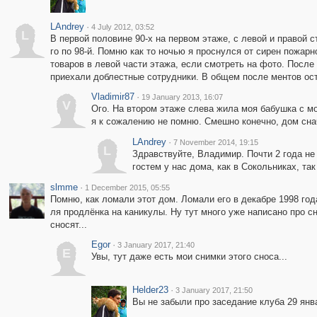
LAndrey
·
4 July 2012, 03:52
L
В первой половине 90-х на первом этаже, с левой и правой 
го по 98-й. Помню как то ночью я проснулся от сирен пожарно
товаров в левой части этажа, если смотреть на фото. После
приехали доблестные сотрудники. В общем после ментов ос
Vladimir87
·
19 January 2013, 16:07
V
Ого. На втором этаже слева жила моя бабушка с мо
я к сожалению не помню. Смешно конечно, дом сна
LAndrey
·
7 November 2014, 19:15
L
Здравствуйте, Владимир. Почти 2 года не
гостем у нас дома, как в Сокольниках, т
slmme
·
1 December 2015, 05:55
Помню, как ломали этот дом. Ломали его в декабре 1998 года
ля продлёнка на каникулы. Ну тут много уже написано про сн
сносят...
Egor
·
3 January 2017, 21:40
E
Увы, тут даже есть мои снимки этого сноса...
Helder23
·
3 January 2017, 21:50
Вы не забыли про заседание клуба 29 янв