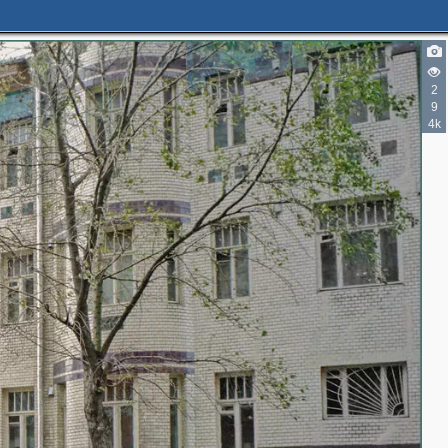
2
9
4k