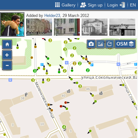
Gallery
Sign up
Login
EN
Added by
Helder23
, 29 March 2012
2
2
2
3
2
3
2
OSM
2
2
2
3
2
2
2
2
3
2
2
2
3
3
4