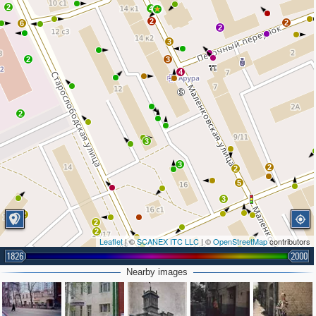
2
4
2
2
6
2
3
2
3
4
2
3
3
2
2
5
3
2
2
2
Leaflet
| ©
SCANEX ITC LLC
| ©
OpenStreetMap
contributors
1826
2000
2
Nearby images
3