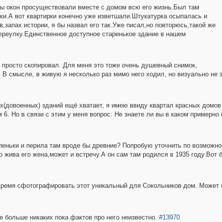
ы окон просуществовали вместе с домом всю его жизнь.Был там
лки.А вот квартирки конечно уже изветшали.Штукатурка осыпалась и
,запах истории, я бы назвал его так.Уже писал,но повторюсь,такой же
ереулку.Единственное доступное старенькое здание в нашем
же просто скопировал. Для меня это тоже очень душевный снимок,
е. В смысле, в живую я несколько раз мимо него ходил, но визуально не
х(довоенных) зданий ещё хватает, я имею ввиду квартал красных домов 
 6. Но в связи с этим у меня вопрос: Не знаете ли вы в каком примерно 
тупеньки и перила там вроде бы древние? Попробую уточнить по возможно
о жива его жена,может и встречу.А он сам там родился в 1935 году.Вот 
время сфотографировать этот уникальный для Сокольников дом. Может б
е больше никаких пока фактов про него неизвестно.
#13970