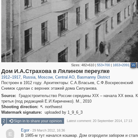
Sizes:
482×610
|
553×700
|
1653×2091
W
319,780
1,406,255
159,978
8,286
29,243
5,916
13,198
520
Дом И.А.Страхова в Лялином переулке
1912
–
1917
,
Russia
,
Moscow
,
Central AO
,
Basmanny District
Построен в 1912 году. Архитекторы: С.А.Власьев, С.Ф.Воскресенский
Снимок сделан с верхних этажей дома Силуанова.
Source:
Градостроительство России середины XIX – начала XX века. К
третья (под редакцией Е.И.Кириченко). М., 2010
Shooting direction:
northwest

Watermark signature:
uploaded by 1_9_6_3
2
Sign in to share your opinion
Latest comment: 20 September 2014, 17:13
Egor
·
29 March 2012, 16:36
E
В 1985-м тут начался кошмар. Дом огородили забором и стал