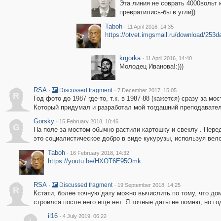
Эта линия не соврать 4000вольт
превратились-бы в угли))
Taboh
·
11 April 2016, 14:35
https://otvet.imgsmail.ru/download/25
krgorka
·
11 April 2016, 14:40
Молодец Иванова!:)))
RSA
·
·
Discussed fragment
7 December 2017, 15:05
R
Год фото до 1987 где-то, т.к. в 1987-88 (кажется) сразу за м
Который придумал и разработал мой тогдашний преподавател
Gorsky
·
15 February 2018, 10:46
G
На поле за мостом обычно растили картошку и свеклу . Пере
это социалистическое добро в виде кукурузы, используя вело
Taboh
·
16 February 2018, 14:32
https://youtu.be/HXOT6E95Omk
RSA
·
·
Discussed fragment
19 September 2018, 14:25
R
Кстати, более точную дату можно вычислить по тому, что дом
строился после него еще нет. Я точные даты не помню, но го
il16
·
4 July 2019, 06:22