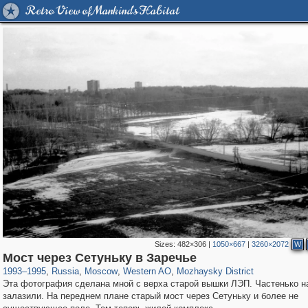
Retro View of Mankind's Habitat
Sizes:
482×306
|
1050×667
|
3260×2072
W
319,878
1,407,206
8,286
27,131
29,248
310
2,189
16
Мост через Сетуньку в Заречье
1993
–
1995
,
Russia
,
Moscow
,
Western AO
,
Mozhaysky District
Эта фотография сделана мной с верха старой вышки ЛЭП. Частенько н
залазили. На переднем плане старый мост через Сетуньку и более не