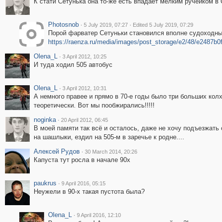
К стати Сетунька она то-же есть впадает мелким ручейком в 
Photosnob
·
·
5 July 2019, 07:27
Edited 5 July 2019, 07:29
Порой фарватер Сетуньки становился вполне судоходны
https://raenza.ru/media/images/post_storage/e2/48/e2487b
Olena_L
·
3 April 2012, 10:25
И туда ходил 505 автобус
Olena_L
·
3 April 2012, 10:31
А немного правее и прямо в 70-е годы было три больших кол
теоретически. Вот мы пообжирались!!!!!
noginka
·
20 April 2012, 06:45
В моей памяти так всё и осталось, даже не хочу подъезжать 
на шашлыки, ездил на 505-м в заречье к родне....
Алексей Рудов
·
30 March 2014, 20:26
Капуста тут росла в начале 90х
paukrus
·
9 April 2016, 05:15
Неужели в 90-х такая пустота была?
Olena_L
·
9 April 2016, 12:10