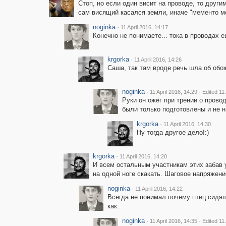
Стоп, но если один висит на проводе, то други
сам висящий касался земли, иначе "мементо мор
noginka
·
11 April 2016, 14:17
Конечно не понимаете... тока в проводах е
krgorka
·
11 April 2016, 14:26
Саша, так там вроде речь шла об обо
noginka
·
·
11 April 2016, 14:29
Edited 11 
Руки он ожёг при трении о прово
были только подготовлены и не н
krgorka
·
11 April 2016, 14:30
Ну тогда другое дело!:)
krgorka
·
11 April 2016, 14:20
И всем остальным участникам этих забав у
на одной ноге скакать. Шаговое напряжени
noginka
·
11 April 2016, 14:22
Всегда не понимал почему птиц сидящи
как..
noginka
·
·
11 April 2016, 14:35
Edited 11 