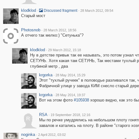
klodklod
·
·
Discussed fragment
28 March 2012, 09:54
Старый мост
Photosnob
·
28 March 2012, 18:56
А отчего так мелко:) "Сетунька"?
klodklod
·
29 March 2012, 15:18
Ну в детстве привык так ее называть, это потом узнал чт
СЕТУНЬ. Хотя какая там СЕТУНЬ, Так местами тухлый р
глубиной метр , два
krgorka
·
28 May 2014, 15:29
Этот "тухлый ручеек" в половодье разливался так, 
Фабричной улице у завода КИМ снесло старый дерев
krgorka
·
28 May 2014, 19:37
Вот на этом фото
#105938
хорошо видно, как это бы
RSA
·
19 September 2018, 12:16
R
Мы по речке умудрялись на небольшом плоту гонять
завалов и катались на плоту. В районе "старого хозя
noginka
·
2 April 2012, 03:02