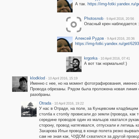
А так.
https://img-fotki.yandex.ru
Photosnob
·
9 April 2016, 20:56
Опасный крен наблюдается :
Алексей Рудов
·
9 April 2016, 20:36
https://img-fotki.yandex.ru/get/6
krgorka
·
10 April 2016, 07:41
А вот так нормально!:)
klodklod
·
10 April 2016, 15:19
Именно с нее, но на момент фотографирования, именно 
Провода обрезаны. Рядом была проложена новая линия 
разобраны.
Otrada
·
10 April 2016, 19:22
У нас в Отраде, на поле, за Кунцевским кладбищем
столба к столбу провисали до земли (провода, как 
середине проводов один из мальцов хватался руками
сторону, провод натягивался, отпускали и летишь к
Захарова Ильи провод в конце полета резко вырвало
сам не зная как, ЧУДОМ схватился за другой провод