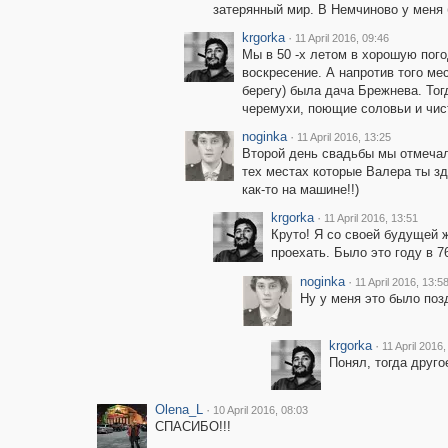
затерянный мир. В Немчиново у меня
krgorka
·
11 April 2016, 09:46
Мы в 50 -х летом в хорошую пого
воскресение. А напротив того ме
берегу) была дача Брежнева. Тог
черемухи, поющие соловьи и чис
noginka
·
11 April 2016, 13:25
Второй день свадьбы мы отмечали
тех местах которые Валера ты з
как-то на машине!!)
krgorka
·
11 April 2016, 13:51
Круто! Я со своей будущей 
проехать. Было это году в 7
noginka
·
11 April 2016, 13:5
Ну у меня это было позд
krgorka
·
11 April 2016,
Понял, тогда друго
Olena_L
·
10 April 2016, 08:03
СПАСИБО!!!