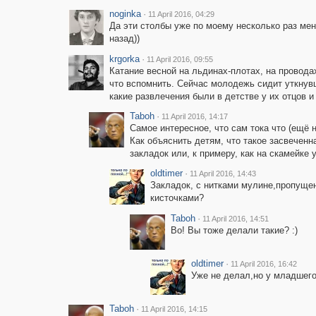
noginka
·
11 April 2016, 04:29
Да эти столбы уже по моему несколько раз ме
назад))
krgorka
·
11 April 2016, 09:55
Катание весной на льдинах-плотах, на провода
что вспомнить. Сейчас молодежь сидит уткнув
какие развлечения были в детстве у их отцов и
Taboh
·
11 April 2016, 14:17
Самое интересное, что сам тока что (ещё 
Как объяснить детям, что такое засвеченн
закладок или, к примеру, как на скамейке 
oldtimer
·
11 April 2016, 14:43
Закладок, с нитками мулине,пропуще
кисточками?
Taboh
·
11 April 2016, 14:51
Во! Вы тоже делали такие? :)
oldtimer
·
11 April 2016, 16:42
Уже не делал,но у младшего
Taboh
·
11 April 2016, 14:15