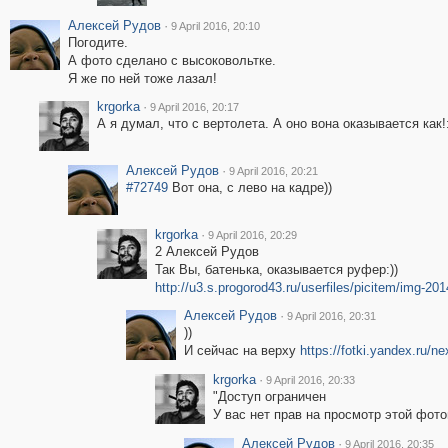
Алексей Рудов
·
9 April 2016, 20:10
Погодите.
А фото сделано с высоковольтке.
Я же по ней тоже лазал!
krgorka
·
9 April 2016, 20:17
А я думал, что с вертолета. А оно вона оказывается как!:
Алексей Рудов
·
9 April 2016, 20:21
#72749
Вот она, с лево на кадре))
krgorka
·
9 April 2016, 20:29
2 Алексей Рудов
Так Вы, батенька, оказывается руфер:))
http://u3.s.progorod43.ru/userfiles/picitem/img-2
Алексей Рудов
·
9 April 2016, 20:31
))
И сейчас на верху
https://fotki.yandex.ru/
krgorka
·
9 April 2016, 20:33
"Доступ ограничен
У вас нет прав на просмотр этой фото
Алексей Рудов
·
9 April 2016, 20:35