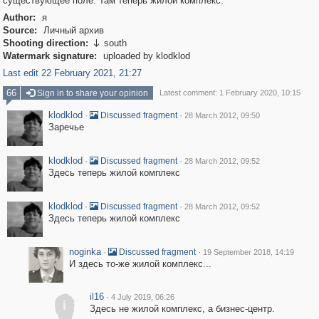
существующее поле. Там теперь жилой комплекс.
Author:
я
Source:
Личный архив
Shooting direction:
south

Watermark signature:
uploaded by klodklod
Last edit 22 February 2021, 21:27
66
Sign in to share your opinion
Latest comment: 1 February 2020, 10:15
klodklod
·
·
Discussed fragment
28 March 2012, 09:50
Заречье
klodklod
·
·
Discussed fragment
28 March 2012, 09:52
Здесь теперь жилой комплекс
klodklod
·
·
Discussed fragment
28 March 2012, 09:52
Здесь теперь жилой комплекс
noginka
·
·
Discussed fragment
19 September 2018, 14:19
И здесь то-же жилой комплекс...
il16
·
4 July 2019, 06:26
i
Здесь не жилой комплекс, а бизнес-центр.