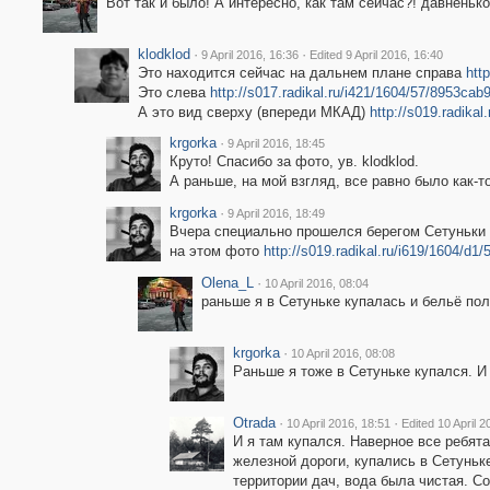
Вот так и было! А интересно, как там сейчас?! давненько
klodklod
·
·
9 April 2016, 16:36
Edited 9 April 2016, 16:40
Это находится сейчас на дальнем плане справа
htt
Это слева
http://s017.radikal.ru/i421/1604/57/8953cab
А это вид сверху (впереди МКАД)
http://s019.radika
krgorka
·
9 April 2016, 18:45
Круто! Спасибо за фото, ув. klodklod.
А раньше, на мой взгляд, все равно было как-т
krgorka
·
9 April 2016, 18:49
Вчера специально прошелся берегом Сетуньки о
на этом фото
http://s019.radikal.ru/i619/1604/d1
Olena_L
·
10 April 2016, 08:04
раньше я в Сетуньке купалась и бельё по
krgorka
·
10 April 2016, 08:08
Раньше я тоже в Сетуньке купался. И
Otrada
·
·
10 April 2016, 18:51
Edited 10 April 2
И я там купался. Наверное все ребят
железной дороги, купались в Сетуньк
территории дач, вода была чистая. С