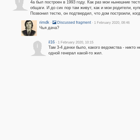
i
4а был построен в 1993 году. Как раз мои нынешние тес
общаги. И до сих пор там живут, как и мои родители, ку
Позвонил тестю, он подтвердил, что дом построили, когд
rimdk
·
·
Discussed fragment
1 February 2020, 08:46
Чья дача?
il16
·
1 February 2020, 10:15
i
Там 3-4 дачки было, какого ведомства - никто 
одной генерал какой-то жил.