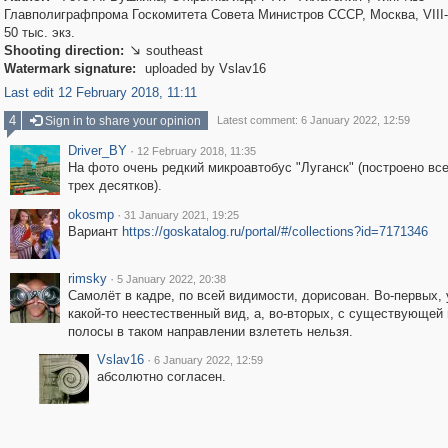
Главполиграфпрома Госкомитета Совета Министров СССР, Москва, VIII-
50 тыс. экз.
Shooting direction:
southeast

Watermark signature:
uploaded by Vslav16
Last edit 12 February 2018, 11:11
4
Sign in to share your opinion
Latest comment: 6 January 2022, 12:59
Driver_BY
·
12 February 2018, 11:35
На фото очень редкий микроавтобус "Луганск" (построено все
трех десятков).
okosmp
·
31 January 2021, 19:25
Вариант
https://goskatalog.ru/portal/#/collections?id=7171346
rimsky
·
5 January 2022, 20:38
Самолёт в кадре, по всей видимости, дорисован. Во-первых, 
какой-то неестественный вид, а, во-вторых, с существующей
полосы в таком направлении взлететь нельзя.
Vslav16
·
6 January 2022, 12:59
абсолютно согласен.