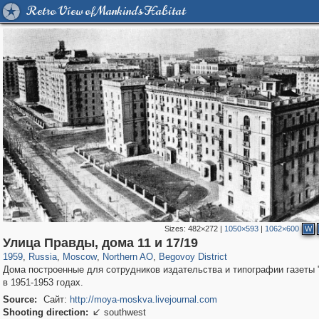
Retro View of Mankind's Habitat
Sizes:
482×272
|
1050×593
|
1062×600
W
319,779
1,406,257
8,286
22,533
29,243
598
2,821
103
Улица Правды, дома 11 и 17/19
1959
,
Russia
,
Moscow
,
Northern AO
,
Begovoy District
Дома построенные для сотрудников издательства и типографии газеты 
в 1951-1953 годах.
Source:
Сайт:
http://moya-moskva.livejournal.com
Shooting direction:
southwest
