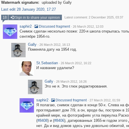
Watermark signature:
uploaded by Gally
Last edit 28 January 2020, 17:27
18
Sign in to share your opinion
Latest comment: 2 December 2025, 03:37
saphir2
·
·
Discussed fragment
26 March 2012, 12:03
Снимок сделан несколько позже: 220-я школа открылась толь
сентябре 1954-го.
Gally
·
26 March 2012, 16:13
Поменяла дату на 1954 год.
St.Sebastian
·
26 March 2012, 16:22
И название удалили?
Gally
·
26 March 2012, 16:26
Это не я. Это глюк редактирования.
saphir2
·
·
Discussed fragment
27 March 2012, 01:59
Я полагаю, снимок сделан в конце 50-х. Слева на 
проглядывает дом 7/9, а он, вроде бы, построен в 1
крайней мере, на фотографиях угла переулка Раско
(
#8408
) и (
#8406
), датированных 1955-м годом этого
нет. Да и вид домов здесь уже довольно обжитой, н