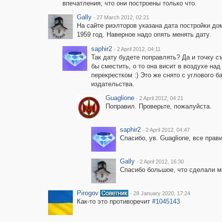
впечатления, что они построены только что.
Gally
·
27 March 2012, 02:21
На сайте риэлторов указана дата постройки дом
1959 год. Наверное надо опять менять дату.
saphir2
·
2 April 2012, 04:11
Так дату будете поправлять? Да и точку с
бы сместить, о то она висит в воздухе над
перекрестком :) Это же снято с углового б
издательства.
Guaglione
·
2 April 2012, 04:21
Поправил. Проверьте, пожалуйста.
saphir2
·
2 April 2012, 04:47
Спасибо, ув. Guaglione, все прав
Gally
·
2 April 2012, 16:30
Спасибо большое, что сделали м
Pirogov
·
28 January 2020, 17:24
Как-то это противоречит
#1045143