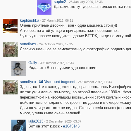
saphir2
·
28 January 2020, 18:33
Да такие же тут деревья, только ветки гол
kaplitushka
·
27 March 2012, 06:21
Очень приятные дворики.. вон - одна машинка стоит)))
А теперь на этой улице и припарковаться невозможно..
Чуть-чуть правее находится здание ВГТРК, нигде не могу най
sonoflynx
·
24 October 2012, 17:35
Спасибо большое за замечательную фотографию родного до
Gally
·
30 October 2012, 13:33
Рада, что Вы получили удовольствие.
sonoflynx
·
·
Discussed fragment
24 October 2012, 17:43
Здесь, на 1-м этаже, долгие годы располагалась Биоафабрик
не так уж и давно, по-моему, во второй половине 1990-х. Не
перекрестком на небольшом возвышении стоял круглый киоск
действительно недавно построен - во дворе и в сквере между
Да и на улице их тоже не видно. Сколько себя помню (а помн
много, улица была очень зеленой.
lajla2013
·
2 December 2025, 03:37
Вот он этот киоск -
#1045143