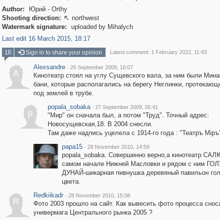
Author:
Юрий - Orthy
Shooting direction:
northwest

Watermark signature:
uploaded by Mihalych
Last edit 16 March 2015, 18:17
16
Sign in to share your opinion
Latest comment: 1 February 2022, 11:43
Alexsandre
·
26 September 2009, 16:07
A
Кинотеатр стоял на углу Сущевского вала, за ним были Мина
бани, которые располагались на берегу Неглинки, протекающ
под землей в трубе.
popala_sobaka
·
27 September 2009, 05:41
p
"Мир" он сначала был, а потом "Труд". Точный адрес:
Новосущевская,18. В 2004 снесли.
Там даже надпись уцелела с 1914-го года : "Театръ Мiръ
papa15
·
28 November 2010, 14:59
popala_sobaka. Совершенно верно,а кинотеатр САЛ
самом начале Нижней Масловки и рядом с ним ГО
ДУНАЙ-шикарная пивнушка деревяный павильон гол
цвета.
Redkiikadr
·
28 November 2010, 15:08
R
Фото 2003 прошло на сайт. Как вывесить фото процесса снос
универмага Центрального рынка 2005 ?