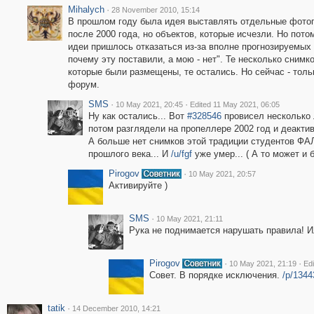
Mihalych
·
28 November 2010, 15:14
В прошлом году была идея выставлять отдельные фото
после 2000 года, но объектов, которые исчезли. Но потом
идеи пришлось отказаться из-за вполне прогнозируемых 
почему эту поставили, а мою - нет". Те несколько снимко
которые были размещены, те остались. Но сейчас - толь
форум.
SMS
·
·
10 May 2021, 20:45
Edited 11 May 2021, 06:05
Ну как остались... Вот
#328546
провисел несколько 
потом разглядели на пропеллере 2002 год и деакти
А больше нет снимков этой традиции студентов Ф
прошлого века... И
/u/fgf
уже умер... ( А то может и 
Pirogov
·
10 May 2021, 20:57
Активируйте )
SMS
·
10 May 2021, 21:11
Рука не поднимается нарушать правила! Ил
Pirogov
·
·
10 May 2021, 21:19
Ed
Совет. В порядке исключения.
/p/1344
tatik
·
14 December 2010, 14:21