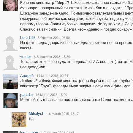
Конечно кинотеатр "Миръ"! Такое замечательное название б
бульваре - панорамный кинотеатр "Мир". Как в анекдоте: "Пра
Шикарное заведение было. Помывочно-развлекательный центр.
глазурованной плитке как снаружи, так и внутри, подразумев
перламутровая. Лавки дубовые, широкие. Не хуже чем в Сан
Спасибо за эти снимки. Всегда неожиданно и поздно обнару
boris139
·
5 October 2011, 07:50
b
На фото видна дверь-из нее выходили зрители после просмот
кассы.
vector
·
6 September 2013, 15:39
v
То та я смотрю кино куда-то подевалось! А оно вот (Театръ 
нее доходили...
Андрей
·
14 March 2015, 09:24
Любимый и ближайший кинотеатр ( не берём в расчет клубы "
кинотеатр "Труд", фасады были закрыты афишами фильмов.
papa15
·
16 March 2015, 15:00
Может быть в названии поменять кинотеатр Салют на кинотеа
Mihalych
·
16 March 2015, 18:17
Да
loma_man
·
1 February 2022, 11:43