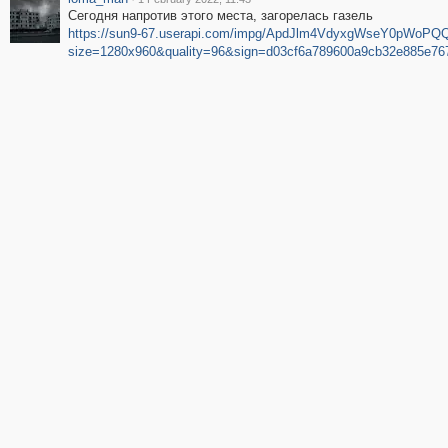
Сегодня напротив этого места, загорелась газель
https://sun9-67.userapi.com/impg/ApdJlm4VdyxgWseY0pWoP
size=1280x960&quality=96&sign=d03cf6a789600a9cb32e885e7