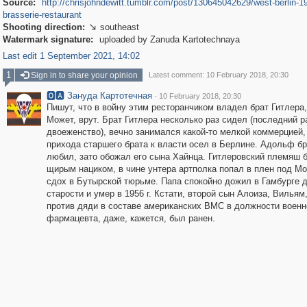
Source:
http://chrisjohndewitt.tumblr.com/post/130645042629/west-berlin-1
brasserie-restaurant
Shooting direction:
southeast

Watermark signature:
uploaded by Zanuda Kartotechnaya
Last edit 1 September 2021, 14:02
1
Sign in to share your opinion
Latest comment: 10 February 2018, 20:30
🅾🅰 Зануда Картотечная
·
10 February 2018, 20:30
Пишут, что в войну этим ресторанчиком владел брат Гитлера,
Может, врут. Брат Гитлера несколько раз сидел (последний ра
двоеженство), вечно занимался какой-то мелкой коммерцией,
прихода старшего брата к власти осел в Берлине. Адольф бр
любил, зато обожал его сына Хайнца. Гитлеровский племяш 
щирым нациком, в чине унтера артполка попал в плен под Мо
сдох в Бутырской тюрьме. Папа спокойно дожил в Гамбурге 
старости и умер в 1956 г. Кстати, второй сын Алоиза, Вильям
против дяди в составе американских ВМС в должности военн
фармацевта, даже, кажется, был ранен.