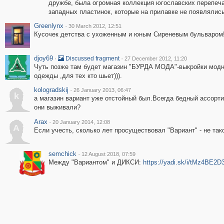
дружбе, была огромная коллекция югославских перепеч
западных пластинок, которые на прилавке не появлялись
Greenlynx
·
30 March 2012, 12:51
Кусочек детства с ухоженным и юным Сиреневым бульваром
djoy69
·
·
Discussed fragment
27 December 2012, 11:20
Чуть позже там будет магазин "БУРДА МОДА"-выкройки мод
одежды ,для тех кто шьет))).
kologradskij
·
26 January 2013, 06:47
k
а магазин вариант уже отстойный был.Всегда бедный ассорти
они выживали?
Arax
·
20 January 2014, 12:08
A
Если учесть, сколько лет просуществовал "Вариант" - не так
semchick
·
12 August 2018, 07:59
Между "Вариантом" и ДИКСИ:
https://yadi.sk/i/tMz4BE2