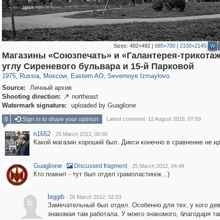
Sizes:
482×492
|
685×700
|
2100×2145
W
Магазины «Союзпечать» и «Галантерея-трикотаж
319,780
1,406,450
8,286
20,925
29,243
306
819
3
углу Сиреневого бульвара и 15-й Парковой
1975
,
Russia
,
Moscow
,
Eastern AO
,
Severnoye Izmaylovo
Source:
Личный архив
Shooting direction:
northeast

Watermark signature:
uploaded by Guaglione
8
Sign in to share your opinion
Latest comment: 12 August 2018, 07:59
n1652
·
25 March 2012, 00:50
Какой магазин хороший был. Дикси конечно в сравнение не ид
Guaglione
·
·
Discussed fragment
25 March 2012, 04:48
Кто помнит - тут был отдел грампластинок...)
biggib
·
26 March 2012, 02:03
b
Замечательный был отдел. Особенно для тех, у кого де
знакомая там работала. У моего знакомого, благодаря та