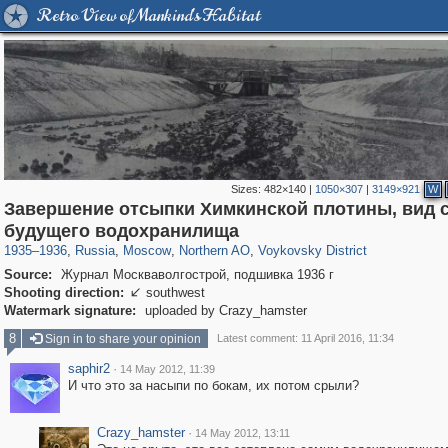
Retro View of Mankind's Habitat
Sizes:
482×140
|
1050×307
|
3149×921
W
Завершение отсыпки Химкинской плотины, вид с
319,780
1,406,255
8,286
22,533
29,243
598
1,077
10
будущего водохранилища
1935
–
1936
,
Russia
,
Moscow
,
Northern AO
,
Voykovsky District
Source:
Журнал Москваволгострой, подшивка 1936 г
Shooting direction:
southwest

Watermark signature:
uploaded by Crazy_hamster
8
Sign in to share your opinion
Latest comment: 11 April 2016, 11:34
saphir2
·
14 May 2012, 11:39
И что это за насыпи по бокам, их потом срыли?
Crazy_hamster
·
14 May 2012, 13:11