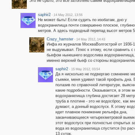
Это не срыто, это все затоплено самим водохранилище
saphir2
·
14 May 2012, 13:56
Не может быть! Если судить по изобатам, дно у
водохранилища почти совершенно плоское, глубино
метров. А здесь подводный перепад высот метров 5
Crazy_hamster
·
14 May 2012, 14:43
Инфа из журналов МоскваВолгострой от 1936-19
не выдумывал. Плюс к этому, если сравнить с
бьефом нынешнего водослива водохранилища, 
именно верхний бьеф со стороны водохранилищ
saphir2
·
15 May 2012, 03:54
Да я нисколько не подвергаю сомнению м
съемки, меня удивил такой профиль дна. 
полазив по справочной литературе, выясни
какие подробности. Оказывается, в этом м
водохранилища глубина достигает 28 метр
труба в плотине - это не водосброс, как мн
думают, а донный водоспуск. К этому вод
идет плавное понижение рельефа дна,
заканчивающееся четырехметровой выемк
этот водоспуск при полностью открытых з
вода из водохранилища спустится (по расч
13 суток.