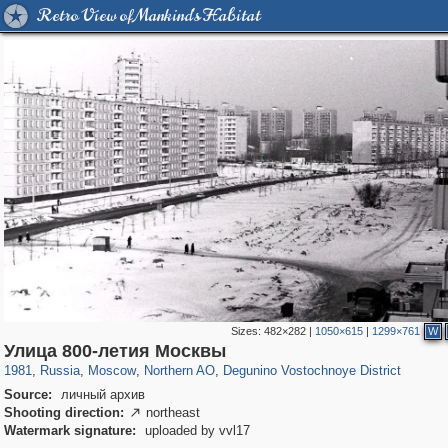
Retro View of Mankind's Habitat
Sizes:
482×282
|
1050×615
|
1299×761
W
319,968
1,407,712
8,295
22,549
29,262
598
312
Улица 800-летия Москвы
1981
,
Russia
,
Moscow
,
Northern AO
,
Degunino Vostochnoye District
Source:
личный архив
Shooting direction:
northeast

Watermark signature:
uploaded by vvl17