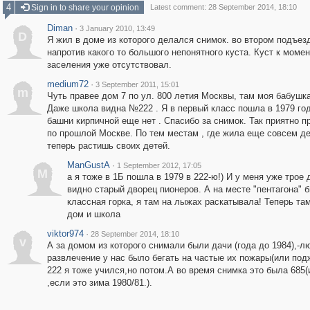
4
Sign in to share your opinion
Latest comment: 28 September 2014, 18:10
Diman
·
3 January 2010, 13:49
D
Я жил в доме из которого делался снимок. во втором подъез
напротив какого то большого непонятного куста. Куст к момен
заселения уже отсутствовал.
medium72
·
3 September 2011, 15:01
m
Чуть правее дом 7 по ул. 800 летия Москвы, там моя бабушка
Даже школа видна №222 . Я в первый класс пошла в 1979 год
башни кирпичной еще нет . Спасибо за снимок. Так приятно п
по прошлой Москве. По тем местам , где жила еще совсем де
теперь растишь своих детей.
ManGustA
·
1 September 2012, 17:05
M
а я тоже в 1Б пошла в 1979 в 222-ю!) И у меня уже трое 
видно старый дворец пионеров. А на месте "пентагона" 
классная горка, я там на лыжах раскатывала! Теперь та
дом и школа
viktor974
·
28 September 2014, 18:10
v
А за домом из которого снимали были дачи (года до 1984),-
развлечение у нас было бегать на частые их пожары(или подж
222 я тоже учился,но потом.А во время снимка это была 685(
,если это зима 1980/81.).