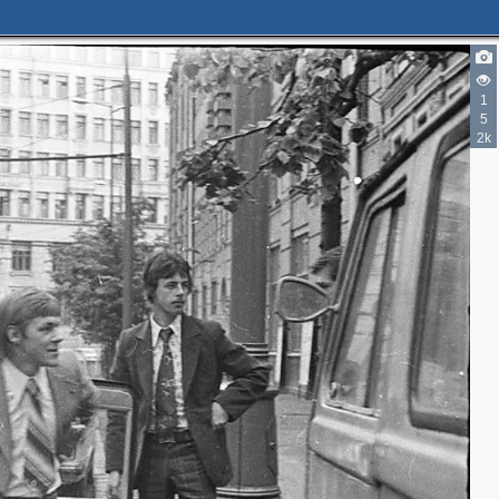
1
5
2k
2
4
4
2
2
7
3