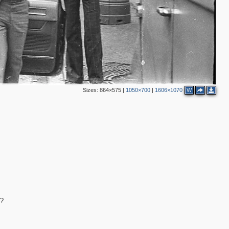
Sizes:
864×575
|
1050×700
|
1606×1070
W
2
8
3
т?
3