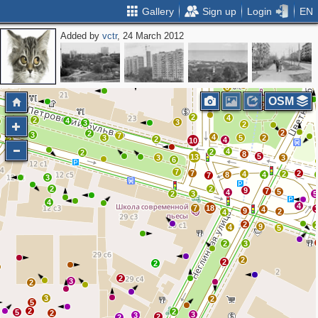
Gallery
Sign up
Login
EN
Added by
vctr
, 24 March 2012
2
4
2
3
3
2
11
2
10
5
3
5
6
OSM
2
3
2
2
4
2
4
3
3
2
2
2
3
7
4
3
5
2
2
2
4
10
4
2
2
8
5
13
3
3
6
7
7
2
4
2
8
4
7
3
2
2
9
7
5
4
2
3
5
4
4
7
18
4
9
2
4
2
9
4
5
2
3
2
2
2
2
3
2
3
2
5
2
2
5
2
3
3
2
2