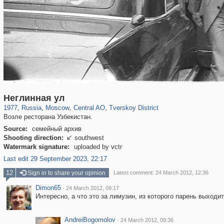
319,864
1,406,840
160,012
8,286
29,243
5,916
53,052
2,283
Неглинная ул
1977
,
Russia
,
Moscow
,
Central AO
,
Tverskoy District
Возле ресторана Узбекистан.
Source:
семейный архив
Shooting direction:
southwest

Watermark signature:
uploaded by vctr
Last edit 29 September 2023, 22:17
12
Sign in to share your opinion
Latest comment: 24 March 2012, 12:36
Dimon65
·
24 March 2012, 09:17
Интересно, а что это за лимузин, из которого парень выходи
AndreiBogomolov
·
24 March 2012, 09:36