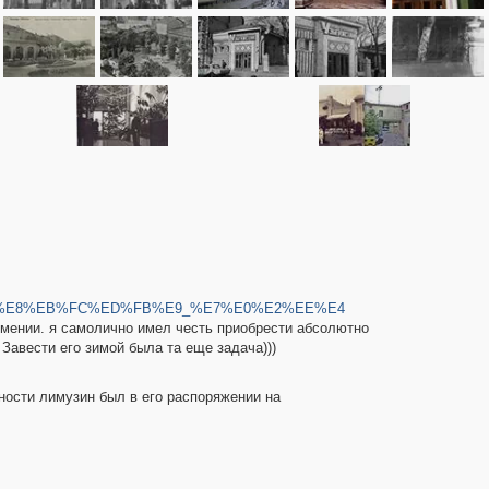
E%E1%E8%EB%FC%ED%FB%E9_%E7%E0%E2%EE%E4
Армении. я самолично имел честь приобрести абсолютно
 Завести его зимой была та еще задача)))
рности лимузин был в его распоряжении на