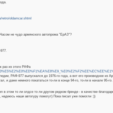
года.
u/retro/oldamcar.shtml
? Часом не чудо армянского автопрома "ЕрАЗ"?
-977.
к раз из этого РАФа
wiki/%C5%F0%E5%E2%E0%ED%F1%EA%E8%E9_%E0%E2%F2%EE%EC%E
педии, РАФ-977 выпускался до 1976-го года, а вот его производное из 
л, и даже немного покататься то-ли в конце 94-го, то-ли в начале 95-го.
ил в этом то ли олдсе то ли другом редком бренде - в качестве благода
, надеюсь наши автогуру помогут) Пока писал уже помогли :))