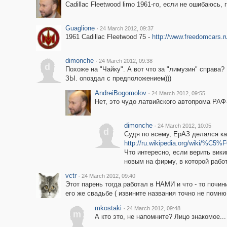
Cadillac Fleetwood limo 1961-го, если не ошибаюсь, 
Guaglione
·
24 March 2012, 09:37
1961 Cadillac Fleetwood 75 -
http://www.freedomcars.r
dimonche
·
24 March 2012, 09:38
d
Похоже на "Чайку". А вот что за "лимузин" справа
ЗЫ. опоздал с предположением)))
AndreiBogomolov
·
24 March 2012, 09:55
Нет, это чудо латвийского автопрома РАФ
dimonche
·
24 March 2012, 10:05
d
Судя по всему, ЕрАЗ делался ка
http://ru.wikipedia.org/
Что интересно, если верить вики
новым на фирму, в которой работа
vctr
·
24 March 2012, 09:40
Этот парень тогда работал в НАМИ и что - то почин
его же свадьбе ( извините названия точно не помню
mkostaki
·
24 March 2012, 09:48
m
А кто это, не напомните? Лицо знакомое...