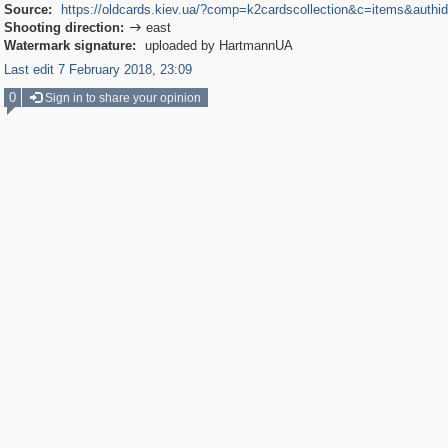
Source:
https://oldcards.kiev.ua/?comp=k2cardscollection&c=items&authi
Shooting direction:
east

Watermark signature:
uploaded by HartmannUA
Last edit 7 February 2018, 23:09
0
Sign in to share your opinion