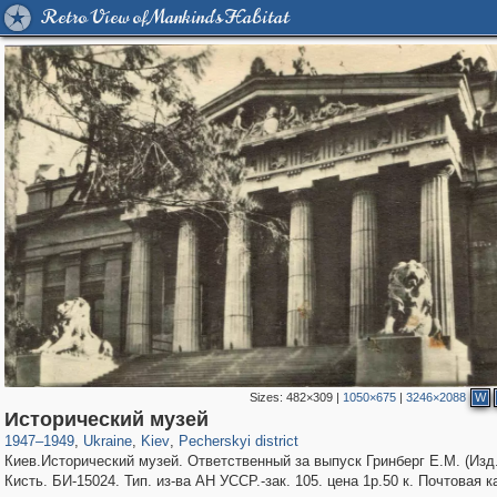
Retro View of Mankind's Habitat
Sizes:
482×309
|
1050×675
|
3246×2088
W
61,096
135,311
1,606
17,242
2,355
463
Исторический музей
1947
–
1949
,
Ukraine
,
Kiev
,
Pecherskyi district
Киев.Исторический музей. Ответственный за выпуск Гринберг Е.М. (Изд.
Кисть. БИ-15024. Тип. из-ва АН УССР.-зак. 105. цена 1р.50 к. Почтовая к