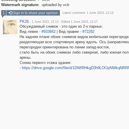

Watermark signature:
uploaded by vctr
1
Sign in to share your opinion
Latest comment: 1 June 2023, 12:13
PK26
·
·
1 June 2023, 12:13
Edited 1 June 2023, 12:17
Обсуждаемый снимок - это один из 2-х парных:
Вид левее -
#933842
| Вид правее -
#72282
На заднем плане обоих снимков видна мобильная перегородк
разделяющая всю спортивную арену вдоль. Ось (направляю
перегородки ориентирована по линии запад-восток,
стало быть на обоих снимках либо северная, либо южная по
арены.
Схема первого этажа здания:
-
https://drive.google.com/file/d/1DWIRHkgD3h9LOfJpNWkqNRRF