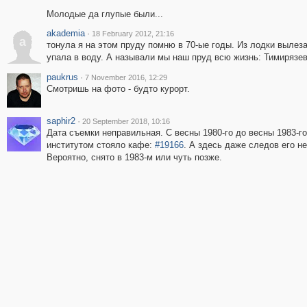
Молодые да глупые были...
akademia
·
18 February 2012, 21:16
a
тонула я на этом пруду помню в 70-ые годы. Из лодки вылеза
упала в воду. А называли мы наш пруд всю жизнь: Тимирязе
paukrus
·
7 November 2016, 12:29
Смотришь на фото - будто курорт.
saphir2
·
20 September 2018, 10:16
Дата съемки неправильная. С весны 1980-го до весны 1983-г
институтом стояло кафе:
#19166
. А здесь даже следов его не
Вероятно, снято в 1983-м или чуть позже.