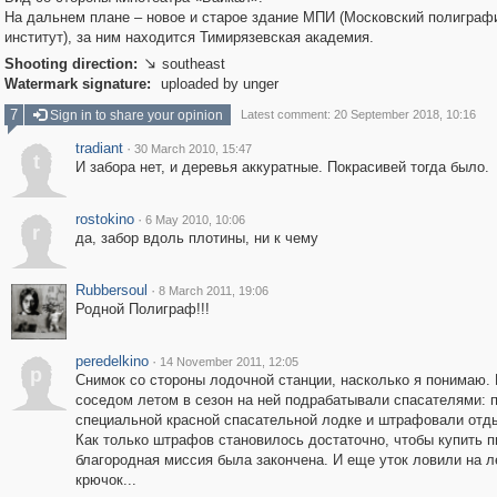
На дальнем плане – новое и старое здание МПИ (Московский полиграф
институт), за ним находится Тимирязевская академия.
Shooting direction:
southeast

Watermark signature:
uploaded by unger
7
Sign in to share your opinion
Latest comment: 20 September 2018, 10:16
tradiant
·
30 March 2010, 15:47
t
И забора нет, и деревья аккуратные. Покрасивей тогда было.
rostokino
·
6 May 2010, 10:06
r
да, забор вдоль плотины, ни к чему
Rubbersoul
·
8 March 2011, 19:06
Родной Полиграф!!!
peredelkino
·
14 November 2011, 12:05
p
Снимок со стороны лодочной станции, насколько я понимаю.
соседом летом в сезон на ней подрабатывали спасателями: 
специальной красной спасательной лодке и штрафовали от
Как только штрафов становилось достаточно, чтобы купить п
благородная миссия была закончена. И еще уток ловили на л
крючок...