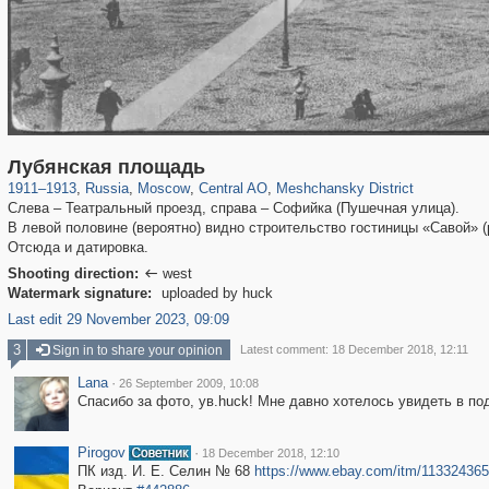
319,861
1,406,849
160,009
8,286
29,243
5,916
10,185
264
Лубянская площадь
1911
–
1913
,
Russia
,
Moscow
,
Central AO
,
Meshchansky District
Слева – Театральный проезд, справа – Софийка (Пушечная улица).
В левой половине (вероятно) видно строительство гостиницы «Савой» (
Отсюда и датировка.
Shooting direction:
west

Watermark signature:
uploaded by huck
Last edit 29 November 2023, 09:09
3
Sign in to share your opinion
Latest comment: 18 December 2018, 12:11
Lana
·
26 September 2009, 10:08
Спасибо за фото, ув.huck! Мне давно хотелось увидеть в по
Pirogov
·
18 December 2018, 12:10
ПК изд. И. Е. Селин № 68
https://www.ebay.com/itm/11332436