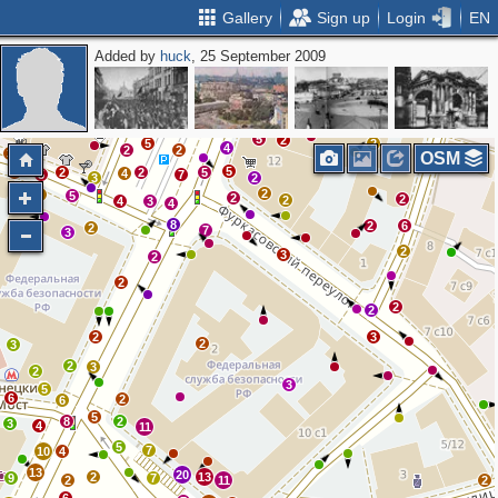
Gallery
Sign up
Login
EN
Added by
huck
, 25 September 2009
2
3
6
4
3
9
2
3
5
2
2
7
5
5
2
2
5
2
5
2
4
2
2
3
OSM
5
3
2
2
5
4
5
7
3
2
2
3
5
2
2
2
4
3
4
8
2
6
2
7
3
2
3
2
2
2
2
2
3
2
3
2
3
2
3
5
6
2
6
5
8
2
3
4
11
5
7
10
4
13
20
2
13
9
7
2
11
2