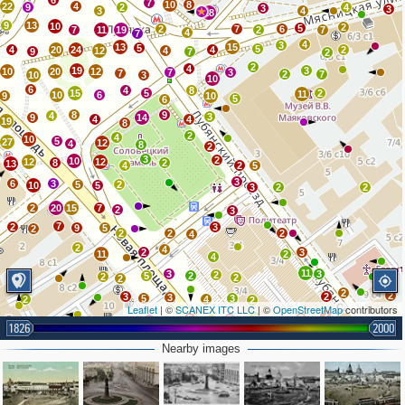
6
7
10
8
22
4
9
2
4
3
3
3
4
18
9
13
10
2
5
2
7
6
7
11
19
2
7
4
7
4
3
13
15
5
5
4
20
24
4
2
12
4
9
7
2
2
4
19
3
10
20
12
7
3
7
2
7
10
3
10
6
4
8
15
5
2
11
10
6
9
10
5
6
8
9
4
3
9
14
4
4
19
8
2
4
10
5
27
12
4
8
2
3
2
10
12
12
8
2
13
4
2
5
3
6
3
5
2
10
5
3
2
2
2
20
15
7
2
3
7
2
3
9
5
2
2
2
2
4
2
4
2
3
11
2
4
11
3
3
2
5
2
2
2
2
2
2
3
2
3
5
3
2
4
2
Leaflet
| ©
SCANEX ITC LLC
| ©
OpenStreetMap
contributors
2
3
5
2
7
7
7
13
3
4
1826
2000
2
7
3
5
5
Nearby images
3
2
7
3
4
13
2
3
3
4
4