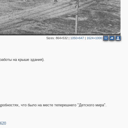
4
4
32
11
14
8
10
7
13
9
16
29
Sizes:
864×532
|
1050×647
|
1624×1000
W
2
19
5
работы на крыше здания).
4
дробностях, что было на месте теперешнего "Детского мира".
5620