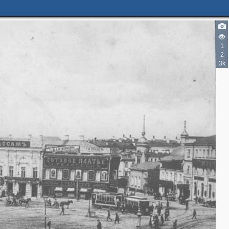
1
2
3k
5
6
2
3
2
2
2
7
4