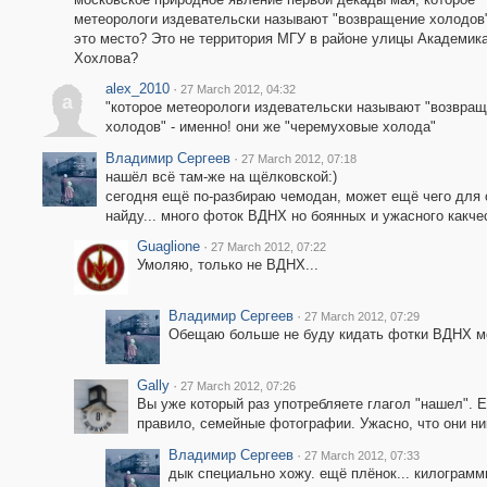
метеорологи издевательски называют "возвращение холодов"
это место? Это не территория МГУ в районе улицы Академик
Хохлова?
alex_2010
·
27 March 2012, 04:32
a
"которое метеорологи издевательски называют "возвра
холодов" - именно! они же "черемуховые холода"
Владимир Сергеев
·
27 March 2012, 07:18
нашёл всё там-же на щёлковской:)
сегодня ещё по-разбираю чемодан, может ещё чего для 
найду... много фоток ВДНХ но боянных и ужасного какче
Guaglione
·
27 March 2012, 07:22
Умоляю, только не ВДНХ...
Владимир Сергеев
·
27 March 2012, 07:29
Обещаю больше не буду кидать фотки ВДНХ мо
Gally
·
27 March 2012, 07:26
Вы уже который раз употребляете глагол "нашел". Е
правило, семейные фотографии. Ужасно, что они ни
Владимир Сергеев
·
27 March 2012, 07:33
дык специально хожу. ещё плёнок... килограмм