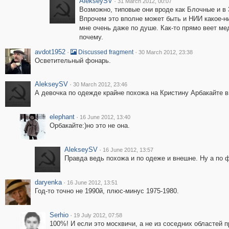
AlekseySV
·
31 March 2012, 00:07
Возможно, типовые они вроде как Блочные и в 3
Впрочем это вполне может быть и НИИ какое-н
мне очень даже по душе. Как-то прямо веет ме
почему.
avdot1952
·
·
Discussed fragment
30 March 2012, 23:38
Осветительный фонарь.
AlekseySV
·
30 March 2012, 23:46
А девочка по одежде крайне похожа на Кристину Арбакайте в
elephant
·
16 June 2012, 13:40
Орбакайте:)но это не она.
AlekseySV
·
16 June 2012, 13:57
Правда ведь похожа и по одеже и внешне. Ну а по
daryenka
·
16 June 2012, 13:51
Год-то точно не 1990й, плюс-минус 1975-1980.
Serhio
·
19 July 2012, 07:58
100%! И если это москвичи, а не из соседних областей пр