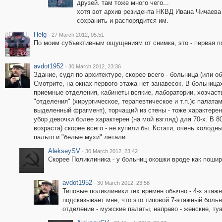
друзей. там тоже много чего...
хотя вот архив резидента НКВД Ивана Чичаева 
сохранить и распорядится им.
Helg
·
27 March 2012, 05:51
По моим субъективным ощущениям от снимка, это - первая п
avdot1952
·
30 March 2012, 23:36
Здание, судя по архитектуре, скорее всего - больница (или 
Смотрите, на окнах первого этажа нет занавесок. В больница
приемные отделения, кабинеты всякие, лаборатории, хозчас
"отделения" (хирургическое, терапевтическое и т.п.)с палат
выделенный фрагмент), торчащий из стены - тоже характере
убор девочки более характерен (на мой взгляд) для 70-х. В 8
возраста) скорее всего - не купили бы. Кстати, очень холодн
пальто и "белые мухи" летали.
AlekseySV
·
30 March 2012, 23:42
Скорее Поликлиника - у больниц окошки вроде как пошир
avdot1952
·
30 March 2012, 23:58
Типовые поликлиники тех времен обычно - 4-х этажны
подсказывает мне, что это типовой 7-этажный больн
отделение - мужские палаты, направо - женские, туа