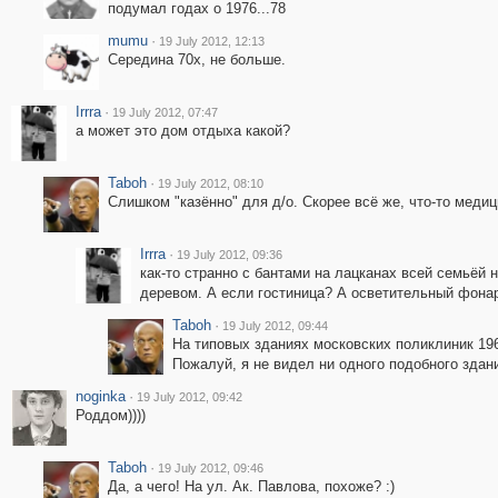
подумал годах о 1976...78
mumu
·
19 July 2012, 12:13
Середина 70х, не больше.
Irrra
·
19 July 2012, 07:47
а может это дом отдыха какой?
Taboh
·
19 July 2012, 08:10
Слишком "казённо" для д/о. Скорее всё же, что-то меди
Irrra
·
19 July 2012, 09:36
как-то странно с бантами на лацканах всей семьёй
деревом. А если гостиница? А осветительный фона
Taboh
·
19 July 2012, 09:44
На типовых зданиях московских поликлиник 196
Пожалуй, я не видел ни одного подобного здан
noginka
·
19 July 2012, 09:42
Роддом))))
Taboh
·
19 July 2012, 09:46
Да, а чего! На ул. Ак. Павлова, похоже? :)