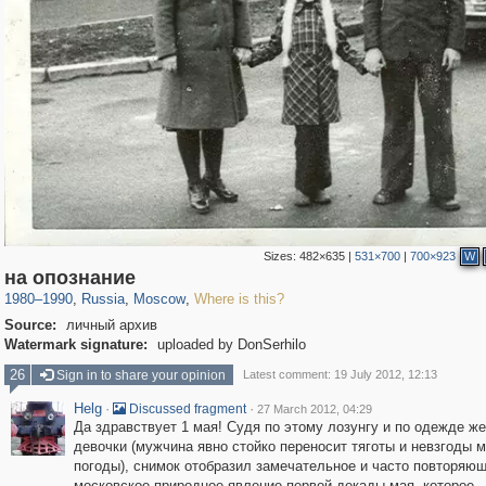
Sizes:
482×635
|
531×700
|
700×923
W
319,861
1,406,849
8,286
29,243
на опознание
1980
–
1990
,
Russia
,
Moscow
,
Where is this?
Source:
личный архив
Watermark signature:
uploaded by DonSerhilo
26
Sign in to share your opinion
Latest comment: 19 July 2012, 12:13
Helg
·
·
Discussed fragment
27 March 2012, 04:29
Да здравствует 1 мая! Судя по этому лозунгу и по одежде ж
девочки (мужчина явно стойко переносит тяготы и невзгоды 
погоды), снимок отобразил замечательное и часто повторяю
московское природное явление первой декады мая, которое