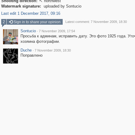
Shooting direction:
northwest

Watermark signature:
uploaded by Sontucio
Last edit 1 December 2017, 09:16
2
Sign in to share your opinion
Latest comment: 7 November 2009, 18:30
Sontucio
·
7 November 2009, 17:54
Просьба к админам, исправить дату. Это фото 1925 года. Уто
хозяина фотографии.
Duche
·
7 November 2009, 18:30
Поправлено