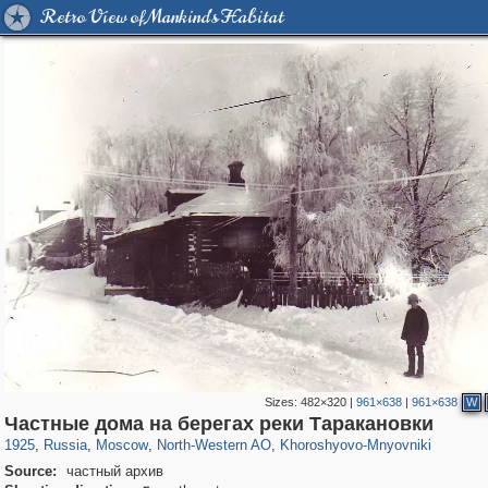
Retro View of Mankind's Habitat
Sizes:
482×320
|
961×638
|
961×638
W
319,780
1,406,504
8,286
8,080
29,243
112
2,367
28
Частные дома на берегах реки Таракановки
1925
,
Russia
,
Moscow
,
North-Western AO
,
Khoroshyovo-Mnyovniki
Source:
частный архив