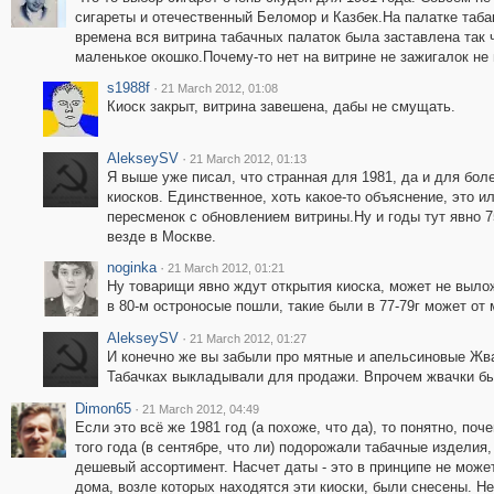
сигареты и отечественный Беломор и Казбек.На палатке таба
времена вся витрина табачных палаток была заставлена так 
маленькое окошко.Почему-то нет на витрине не зажигалок не
s1988f
·
21 March 2012, 01:08
Киоск закрыт, витрина завешена, дабы не смущать.
AlekseySV
·
21 March 2012, 01:13
Я выше уже писал, что странная для 1981, да и для бол
киосков. Единственное, хоть какое-то объяснение, это и
пересменок с обновлением витрины.Ну и годы тут явно 75
везде в Москве.
noginka
·
21 March 2012, 01:21
Ну товарищи явно ждут открытия киоска, может не выло
в 80-м остроносые пошли, такие были в 77-79г может от 
AlekseySV
·
21 March 2012, 01:27
И конечно же вы забыли про мятные и апельсиновые Жвачк
Табачках выкладывали для продажи. Впрочем жвачки бы
Dimon65
·
21 March 2012, 04:49
Если это всё же 1981 год (а похоже, что да), то понятно, по
того года (в сентябре, что ли) подорожали табачные изделия,
дешевый ассортимент. Насчет даты - это в принципе не может
дома, возле которых находятся эти киоски, были снесены. Н