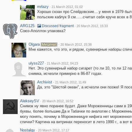
mrlazy
·
21 March 2012, 01:02
Хорошо скзан про Слейдовские....у меня в 1979 был
польские каблук 9 см......считал себя круче всех в 8
ARG125
·
·
Discussed fragment
20 March 2012, 15:33
Союз-Аполлон упаковка?
Olgara
·
20 March 2012, 15:38
Мне кажется, что это, и рядом, сувенирные наборы спиче
ulyss227
·
21 March 2012, 04:23
u
Нет. Это сувенирный набор сигарет (то ли 10, то ли 12 па
снимка, исчезли примерно в 86-87 годах.
Archivist
·
21 March 2012, 11:49
Да, это "Шестой океан", а исчезли они позже! Я пос
AlekseySV
·
20 March 2012, 16:52
Снимок ну явно поранее будет. Даже Мороженницы сами в 19
буквы, более большие.Да и Табачки по аналогии с Мороженны
могу понять, почему в Мороженницуе нифига нет мороженного
спички? Картина на витринах переносит в лето 1990 г., а вот в
Nostalgy
·
20 March 2012, 17:17