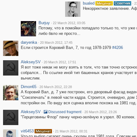
bualed
·
2
Некорректное заявление. Афр
Burjuy
·
22 March 2012, 03:05
Потому, что в помойки попадало только то, что уже 
либо бвло не просто...
daryenka
·
20 March 2012, 17:45
Если строится Коровий Вал, 7, то год 1978-1979
#4206
AlekseySV
·
20 March 2012, 17:51
Я вот тоже никак не могу взять в толк, что там точно острон
собрался... По ссылке иной тип башенных кранов участвует в
вычислим.
Dimon65
·
20 March 2012, 22:28
А Коровий Вал, д. 7 уже построен, его дворовый фасад вид
"Союзпечать" в левой части кадра. Строится, очевидно, дом 1
постройки он. По виду вся сценка вполне похожа на 1981 год.
AlekseySV
·
·
Discussed fragment
20 March 2012, 23:26
"Герцеговины Флор" пачку черно-зелёную я узрел. 80 копеек.
vit6453
·
21 March 2012, 00:31
Что-то выбор сигарет очень скуден для 1981 года. Совсем не