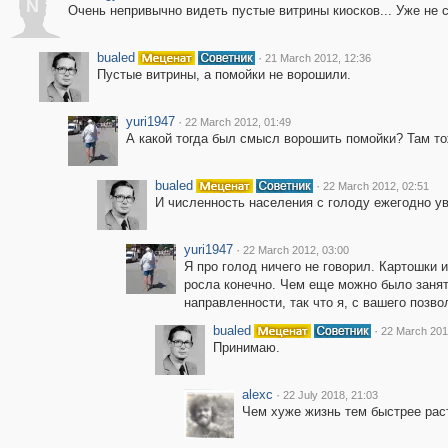
N
Очень непривычно видеть пустые витрины киосков... Уже не 
bualed
·
21 March 2012, 12:36
Пустые витрины, а помойки не ворошили.
yuri1947
·
22 March 2012, 01:49
А какой тогда был смысл ворошить помойки? Там тож
bualed
·
22 March 2012, 02:51
И численность населения с голоду ежегодно у
yuri1947
·
22 March 2012, 03:00
Я про голод ничего не говорил. Картошки 
росла конечно. Чем еще можно было занят
направленности, так что я, с вашего позво
bualed
·
22 March 201
Принимаю.
alexc
·
22 July 2018, 21:03
Чем хуже жизнь тем быстрее рас