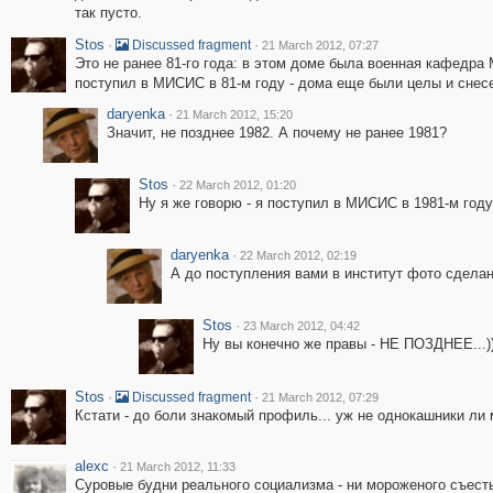
так пусто.
Stos
·
·
Discussed fragment
21 March 2012, 07:27
Это не ранее 81-го года: в этом доме была военная кафедра МИ
поступил в МИСИС в 81-м году - дома еще были целы и снесе
daryenka
·
21 March 2012, 15:20
Значит, не позднее 1982. А почему не ранее 1981?
Stos
·
22 March 2012, 01:20
Ну я же говорю - я поступил в МИСИС в 1981-м году 
daryenka
·
22 March 2012, 02:19
А до поступления вами в институт фото сделан
Stos
·
23 March 2012, 04:42
Ну вы конечно же правы - НЕ ПОЗДНЕЕ...)))
Stos
·
·
Discussed fragment
21 March 2012, 07:29
Кстати - до боли знакомый профиль... уж не однокашники ли 
alexc
·
21 March 2012, 11:33
Суровые будни реального социализма - ни мороженого съест