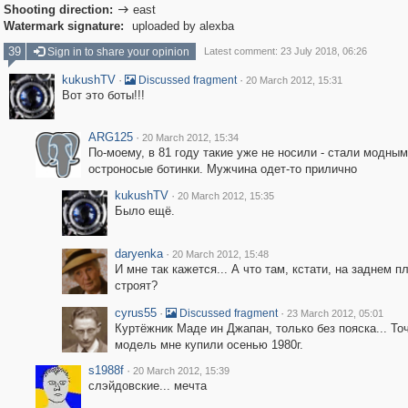
Shooting direction:
east

Watermark signature:
uploaded by alexba
39
Sign in to share your opinion
Latest comment: 23 July 2018, 06:26
kukushTV
·
·
Discussed fragment
20 March 2012, 15:31
Вот это боты!!!
ARG125
·
20 March 2012, 15:34
По-моему, в 81 году такие уже не носили - стали модны
остроносые ботинки. Мужчина одет-то прилично
kukushTV
·
20 March 2012, 15:35
Было ещё.
daryenka
·
20 March 2012, 15:48
И мне так кажется... А что там, кстати, на заднем п
строят?
cyrus55
·
·
Discussed fragment
23 March 2012, 05:01
Куртёжник Маде ин Джапан, только без пояска... То
модель мне купили осенью 1980г.
s1988f
·
20 March 2012, 15:39
слэйдовские... мечта