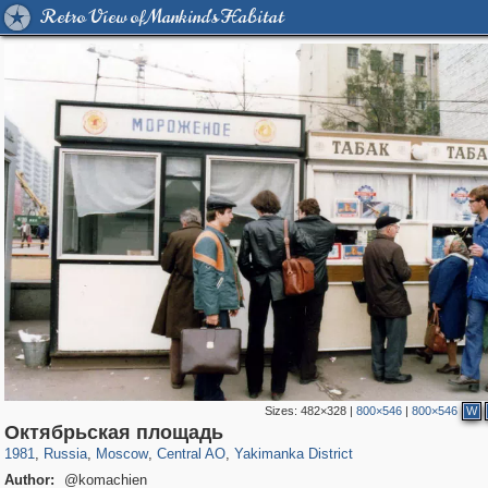
Retro View of Mankind's Habitat
Sizes:
482×328
|
800×546
|
800×546
W
319,861
1,406,871
160,009
8,286
29,248
5,916
13,378
458
Октябрьская площадь
1981
,
Russia
,
Moscow
,
Central AO
,
Yakimanka District
Author:
@komachien