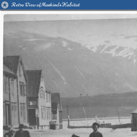
Retro View of Mankind's Habitat