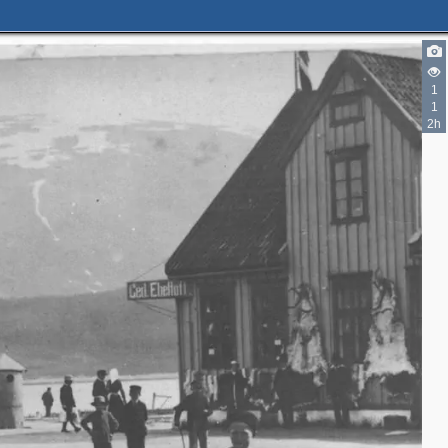
1
1
2h
2