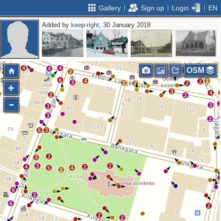
Gallery
Sign up
Login
EN
Added by
keep-right
, 30 January 2018
2
2
2
3
2
2
2
2
2
4
4
4
4
OSM
2
2
6
4
2
2
3
2
2
2
3
4
2
2
3
3
3
2
6
3
2
3
3
2
4
2
5
4
2
6
2
6
2
2
2