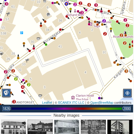
3
2
3
2
4
3
3
2
2
2
2
2
2
2
3
2
2
2
4
3
Leaflet
| ©
SCANEX ITC LLC
| ©
OpenStreetMap
contributors
1826
2000
2
Nearby images
2