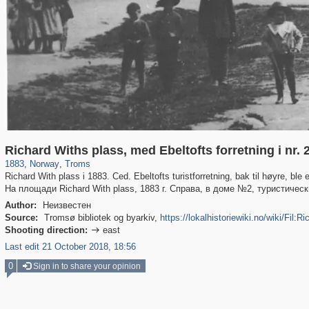
3,731
1,966
68
Richard Withs plass, med Ebeltofts forretning i nr.
1883
,
Norway
,
Troms
Richard With plass i 1883. Ced. Ebeltofts turistforretning, bak til høyre, ble eta
На площади Richard With plass, 1883 г. Справа, в доме №2, туристическ
Author:
Неизвестен
Source:
Tromsø bibliotek og byarkiv,
https://lokalhistoriewiki.no/wiki/Fil:
Shooting direction:
east

Last edit 21 October 2018, 18:56
0
Sign in to share your opinion