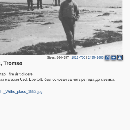
2
2
2
Sizes:
864×597
|
1013×700
|
2435×1683
W
 2, Tromsø
bl. fire år tidligere.
ий магазин Ced. Ebeltoft; был основан за четыре года до съёмки.
Rich._Withs_plass_1883.jpg
2