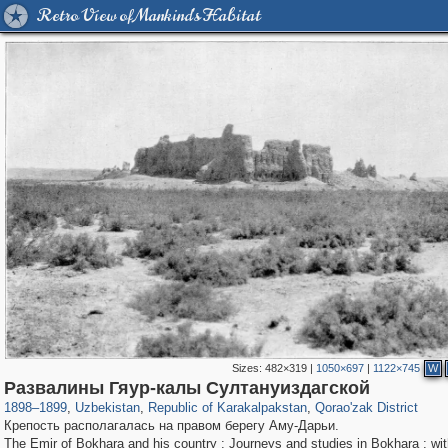
Retro View of Mankind's Habitat
Sizes:
482×319
|
1050×697
|
1122×745
W
32,590
219
354
9
Развалины Гяур-калы Султануиздагской
1898
–
1899
,
Uzbekistan
,
Republic of Karakalpakstan
,
Qorao'zak District
Крепость располагалась на правом берегу Аму-Дарьи.
The Emir of Bokhara and his country : Journeys and studies in Bokhara : wi