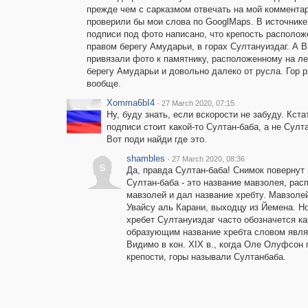
прежде чем с сарказмом отвечать на мой комментар
проверили бы мои слова по GooglMaps. В источнике
подписи под фото написано, что крепость располож
правом берегу Амударьи, в горах Султануиздаг. А 
привязали фото к памятнику, расположенному на л
берегу Амударьи и довольно далеко от русла. Гор 
вообще.
Xomma6bI4
·
27 March 2020, 07:15
Ну, буду знать, если вскорости не забуду. Кстат
подписи стоит какой-то Султан-баба, а не Султа
Вот поди найди где это.
shambles
·
27 March 2020, 08:36
s
Да, правда Султан-баба! Снимок повернут 
Султан-баба - это название мавзолея, рас
мавзолей и дал название хребту. Мавзол
Увайсу аль Карани, выходцу из Йемена. Но
хребет Султануиздаг часто обозначется ка
образующим название хребта словом являе
Видимо в кон. XIX в., когда Оле Олуфсон
крепости, горы называли Султанбаба.