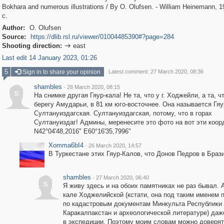
Bokhara and numerous illustrations / By O. Olufsen. - William Heinemann, 1
с.
Author:
O. Olufsen
Source:
https://dlib.rsl.ru/viewer/01004485390#?page=284
Shooting direction:
east

Last edit 14 January 2023, 01:26
5
Sign in to share your opinion
Latest comment: 27 March 2020, 08:36
shambles
·
26 March 2020, 08:15
s
На снимке другая Гяур-кала! Не та, что у г. Ходжейли, а та, ч
берегу Амударьи, в 81 км юго-восточнее. Она называется Гяу
Султануиздагская. Султануиздагская, потому, что в горах
Султануиздаг! Админы, меренесите это фото на вот эти коор
N42°04'48,2016" E60°16'35,7996"
Xomma6bI4
·
26 March 2020, 14:57
В Туркестане этих Гяур-Калов, что Донов Педров в Браз
shambles
·
27 March 2020, 06:40
s
Я живу здесь и на обоих памятниках не раз бывал. А
кале Ходжелийской (кстати, она под таким именем 
по кадастровым документам Минкульта Республики
Каракалпакстан и археологической литературе) даж
в экспедиции. Поэтому моим словам можно доверят