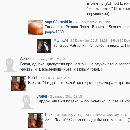
в 3-ем пр.(?11 пр.) Шер
"золотариков." И что н
верующими).
superVatrushkin
·
30 December 2015, 09:06
Также есть Разина Праск. Вониф. - Бахметьевс
page=1230
MarinaM
·
·
30 December 2015, 12:13
Edited 30 De
Ув. SuperVatrushkin, Спасибо, я видела, П
Walter
·
2 January 2016, 20:58
W
Какая, однако, дискуссия про балконы на глухой стене разве
Москвы и "марьинорощинцев" с Новым годом!
PetrT
·
2 January 2016, 22:01
Как это "4 года", это какой-же год мы позавчера встретил
Walter
·
3 January 2016, 19:53
W
Пардон, ошибся поздно было! Конечно, "5 лет"! Скро
PetrT
·
·
31 January 2016, 02:33
Edited 31 January 2016, 
>> ".."5 лет"! Скромнее надо было отмечать! :-)