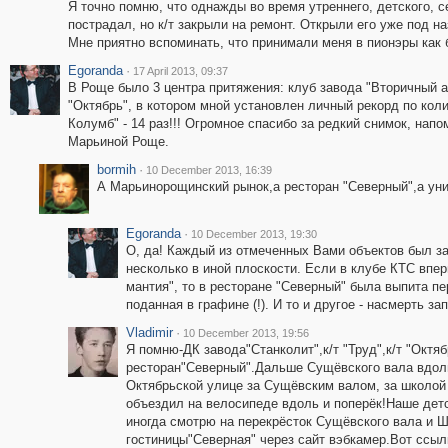
Я точно помню, что однажды во время утреннего, детского, с
пострадал, но к/т закрыли на ремонт. Открыли его уже под на
Мне приятно вспоминать, что принимали меня в пионэры как бы
Egoranda
·
17 April 2013, 09:37
В Роще было 3 центра притяжения: клуб завода "Вторичный 
"Октябрь", в котором мной установлен личный рекорд по ко
Колумб" - 14 раз!!! Огромное спасибо за редкий снимок, нап
Марьиной Роще.
bormih
·
10 December 2013, 16:39
А Марьинорощинский рынок,а ресторан "Северный",а унив
Egoranda
·
10 December 2013, 19:30
О, да! Каждый из отмеченных Вами объектов был за
несколько в иной плоскости. Если в клубе КТС вп
мантия", то в ресторане "Северный" была выпита п
поданная в графине (!). И то и другое - насмерть з
Vladimir
·
10 December 2013, 19:56
Я помню-ДК завода"Станколит",к/т "Труд",к/т "Октяб
ресторан"Северный".Дальше Сущёвского вала вдо
Октябрьской улице за Сущёвским валом, за школой
объездил на велосипеде вдоль и поперёк!Наше детс
иногда смотрю на перекрёсток Сущёвского вала и 
гостиницы"Северная" через сайт вэбкамер.Вот ссыл