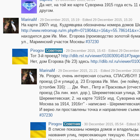
Да нет, на той же карте Суворина 1915 года есть 11
другом.
MarinaM
·
·
29 December 2015, 15:19
Edited 29 December 2015, 15:20
На карте 1907г изд. Кудрявцева обозначены номера домов Ше
http://www.retromap.ru/m.php#r=071904&z=16&y=55.786141&x=
находился дом Ив. Мих. Егорова (производство золотой бума
ул., Мариинский участок Москвы
#37230
Pirogov
·
·
29 December 2015, 15:43
Edited 29 December 
Тот 3-й проезд?
http://dlib.rsl.ru/viewer/01003091451#?pag
Нет, дом Егорова (№ 23) здесь
http://dlib.rsl.ru/viewer/
MarinaM
·
·
29 December 2015, 21:21
Edited 29 December 2015
Ув. Pirogov, очень интересная ссылка, СПАСИБО!!! 1
проезд (2-я улица) д. 23 Егорова Ив. Мих. (не пойму
(столбик 316): ... Дм. Фил., Петр и Прасковья (отче
проезд (За лин. жел. дор.), Шереметевская улица, 3
Шереметевская; 2. на карте ?1915г изд. Суворина н
Москва за 1914, 1916гг" - написано - Шереметевская)
И верно ли проставлены точка и направление съемк
#37230
Pirogov
·
·
30 December 2015, 05:54
Edited 3
В списке показаны номера домов и владельцы. 
названия улиц, пересекающих текущую. После 