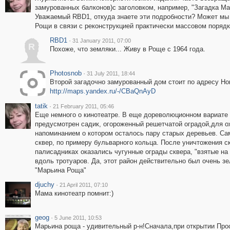
замурованных балконов)с заголовком, например, "Загадка М
Уважаемый RBD1, откуда знаете эти подробности? Может мы
Рощи в связи с реконструкцией практически массовом поряд
RBD1
·
31 January 2011, 07:00
R
Похоже, что земляки... Живу в Роще с 1964 года.
Photosnob
·
31 July 2011, 18:44
Второй загадочно замурованный дом стоит по адресу Н
http://maps.yandex.ru/-/CBaQnAyD
tatik
·
21 February 2011, 05:46
Еще немного о кинотеатре. В еще дореволюционном вариате 
предусмотрен садик, огороженный решетчатой оградой,для 
напоминанием о котором осталось пару старых деревьев. Са
сквер, по примеру бульварного кольца. После уничтожения скв
палисадниках оказались чугунные ограды сквера, "взятые на
вдоль тротуаров. Да, этот район действительно был очень з
"Марьина Роща"
djuchy
·
21 April 2011, 07:10
Мама кинотеатр помнит:)
geog
·
5 June 2011, 10:53
Марьина роща - удивительный р-н!Сначала,при открытии Про