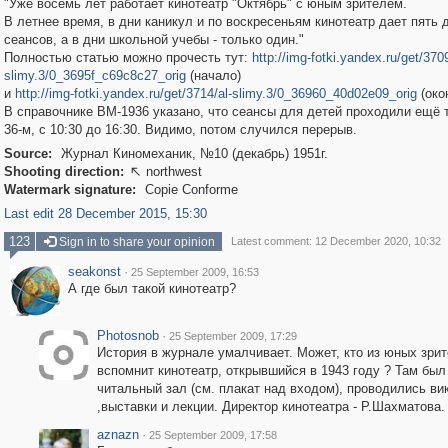
"Уже восемь лет работает кинотеатр "Октябрь" с юным зрителем.
В летнее время, в дни каникул и по воскресеньям кинотеатр дает пять 
сеансов, а в дни школьной учебы - только один."
Полностью статью можно прочесть тут:
http://img-fotki.yandex.ru/get/3709
slimy.3/0_3695f_c69c8c27_orig
(начало)
и
http://img-fotki.yandex.ru/get/3714/al-slimy.3/0_36960_40d02e09_orig
(око
В справочнике ВМ-1936 указано, что сеансы для детей проходили ещё т
36-м, с 10:30 до 16:30. Видимо, потом случился перерыв.
Source:
Журнал Киномеханик, №10 (декабрь) 1951г.
Shooting direction:
northwest

Watermark signature:
Copie Conforme
Last edit 28 December 2015, 15:30
123
Sign in to share your opinion
Latest comment: 12 December 2020, 10:32
seakonst
·
25 September 2009, 16:53
А где был такой кинотеатр?
Photosnob
·
25 September 2009, 17:29
История в журнале умалчивает. Может, кто из юных зри
вспомнит кинотеатр, открывшийся в 1943 году ? Там был
читальный зал (см. плакат над входом), проводились ви
,выставки и лекции. Директор кинотеатра - Р.Шахматова.
aznazn
·
25 September 2009, 17:58