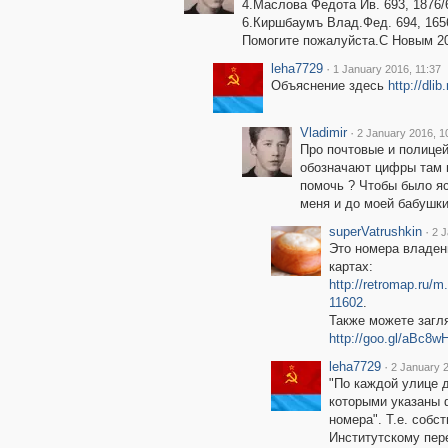
4.Маслова Федота Ив. 693, 1876/
6.Киршбаумъ Влад.Фед. 694, 1656
Помогите пожалуйста.С Новым 20
leha7729
·
1 January 2016, 11:37
Объяснение здесь
http://dli
Vladimir
·
2 January 2016, 1
Про почтовые и полицей
обозначают цифры там н
помочь ? Чтобы было яс
меня и до моей бабушки
superVatrushkin
·
2 J
Это номера владен
картах:
http://retromap.ru
11602
.
Также можете загля
http://goo.gl/aBc8w
leha7729
·
2 January 2
"По каждой улице 
которыми указаны 
номера". Т.е. соб
Институтскому пе