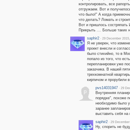
контролировать, все рапорты
отгружаем. Вот и получилось 
что было!" А когда приемочн
что делать? Ломать и строит
Вот и пришлось состряпать 
Прикрыть .... Больше таких 
saphir2
·
29 December 2015,
Я не уверен, что измен
проект внесли и соглас
было стихийно, то в Мо
попало из того, что ест
перепланировки уже по
заказчика. В нашей пят
трехкомнатной квартир
кирпичом и прорубили в
pvs14031947
·
29 De
p
Внутренняя планир
порядке", похоже п
необходимо было у
заранее запланиров
выставить себя на
saphir2
·
29 December 
Ну, спорить не буд