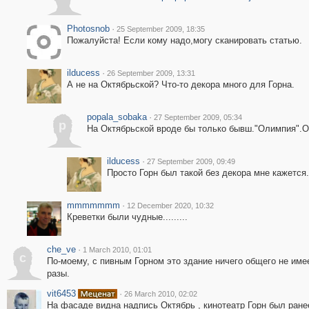
Photosnob
·
25 September 2009, 18:35
Пожалуйста! Если кому надо,могу сканировать статью.
ilducess
·
26 September 2009, 13:31
А не на Октябрьской? Что-то декора много для Горна.
popala_sobaka
·
27 September 2009, 05:34
p
На Октябрьской вроде бы только бывш."Олимпия".Он
ilducess
·
27 September 2009, 09:49
Просто Горн был такой без декора мне кажется.
mmmmmmm
·
12 December 2020, 10:32
Креветки были чудные.........
che_ve
·
1 March 2010, 01:01
c
По-моему, с пивным Горном это здание ничего общего не имее
разы.
vit6453
·
26 March 2010, 02:02
На фасаде видна надпись Октябрь , кинотеатр Горн был ране