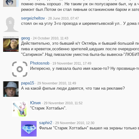
помню очень хорошо . Не таким уж он полусараем был, ну а ч
ремонт был.Потом он стал пивным останкинским баром и зате
sergeizheltov
·
28 June 2010, 07:47
s
стоял он на углу 3-го проезда и шереметьевской ул.. У дома
geog
·
24 October 2010, 11:43
Действительно, это бывший к/т Октябрь и бывший большой п
пива и креветок,особенно зрителей,шедших после очередного
"Сатирикон".Над пивзалом уместна была-бы вывеска-"ЛЮБ
Photosnob
·
19 November 2011, 17:49
Интересно, у пивзала было имя какое-то? Ну прозвище-т
papa15
·
29 November 2010, 11:49
А на какой фильм люди давятся, что там на рекламе?
Юлия
·
29 November 2010, 11:52
"Старик Хоттабыч".
saphir2
·
29 November 2010, 12:30
Фильм "Старик Хоттабыч" вышел на экраны только в