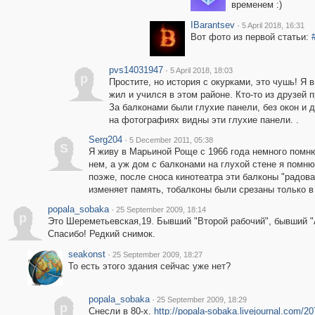
временем :)
IBarantsev
·
5 April 2018, 16:31
Вот фото из первой статьи:
pvs14031947
·
5 April 2018, 18:03
p
Простите, но история с окурками, это чушь! Я в
жил и учился в этом районе. Кто-то из друзей 
За балконами были глухие панели, без окон и д
на фотографиях видны эти глухие панели. .
Serg204
·
5 December 2011, 05:38
S
Я живу в Марьиной Роще с 1966 года немного помню 
нем, а уж дом с балконами на глухой стене я помню
поэже, после сноса кинотеатра эти балконы "радова
изменяет память, тобалконы были срезаны только в к
popala_sobaka
·
25 September 2009, 18:14
p
Это Шереметьевская,19. Бывший "Второй рабочий", бывший "Ам
Спасибо! Редкий снимок.
seakonst
·
25 September 2009, 18:27
То есть этого здания сейчас уже нет?
popala_sobaka
·
25 September 2009, 18:29
p
Снесли в 80-х.
http://popala-sobaka.livejournal.com/2