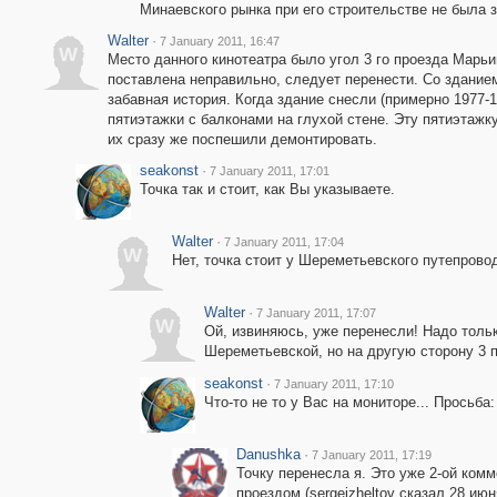
Минаевского рынка при его строительстве не была з
Walter
·
7 January 2011, 16:47
W
Место данного кинотеатра было угол 3 го проезда Марь
поставлена неправильно, следует перенести. Со зданием
забавная история. Когда здание снесли (примерно 1977-1
пятиэтажки с балконами на глухой стене. Эту пятиэтажку
их сразу же поспешили демонтировать.
seakonst
·
7 January 2011, 17:01
Точка так и стоит, как Вы указываете.
Walter
·
7 January 2011, 17:04
W
Нет, точка стоит у Шереметьевского путепрово
Walter
·
7 January 2011, 17:07
W
Ой, извиняюсь, уже перенесли! Надо тольк
Шереметьевской, но на другую сторону 3 
seakonst
·
7 January 2011, 17:10
Что-то не то у Вас на мониторе... Просьба
Danushka
·
7 January 2011, 17:19
Точку перенесла я. Это уже 2-ой комм
проездом (sergeizheltov сказал 28 июн