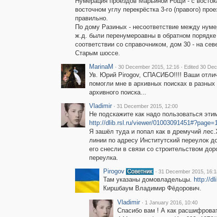
Нумерация проездов Марьиной Рощи - с востока 
восточном углу перекрёстка 3-го (правого) пр
правильно.
По дому Разиных - несоответствие между нуме
ж.д. были перенумероавны в обратном порядке (
соответствии со справочником, дом 30 - на се
Старым шоссе.
MarinaM
·
·
30 December 2015, 12:16
Edited 30 De
Ув. Юрий Pirogov, СПАСИБО!!!! Ваши отли
помогли мне в архивных поисках в разны
архивного поиска...
Vladimir
·
31 December 2015, 12:00
Не подскажите как надо пользоваться эти
http://dlib.rsl.ru/viewer/01003091451#?page=
Я зашёл туда и попал как в дремучий лес
линии по адресу Институтский переулок д
его снесли в связи со строительством дор
переулка.
Pirogov
·
31 December 2015, 16:1
Там указаны домовладельцы.
http://d
Киршбаум Владимир Фёдорович.
Vladimir
·
1 January 2016, 10:40
Спасибо вам ! А как расшифров