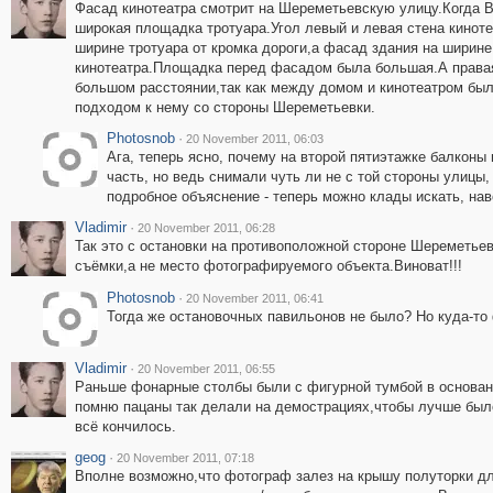
Фасад кинотеатра смотрит на Шереметьевскую улицу.Когда Вы
широкая площадка тротуара.Угол левый и левая стена киноте
ширине тротуара от кромка дороги,а фасад здания на ширине
кинотеатра.Площадка перед фасадом была большая.А правая 
большом расстоянии,так как между домом и кинотеатром был
подходом к нему со стороны Шереметьевки.
Photosnob
·
20 November 2011, 06:03
Ага, теперь ясно, почему на второй пятиэтажке балконы
часть, но ведь снимали чуть ли не с той стороны улицы,
подробное объяснение - теперь можно клады искать, нав
Vladimir
·
20 November 2011, 06:28
Так это с остановки на противоположной стороне Шереметьев
съёмки,а не место фотографируемого объекта.Виноват!!!
Photosnob
·
20 November 2011, 06:41
Тогда же остановочных павильонов не было? Но куда-то 
Vladimir
·
20 November 2011, 06:55
Раньше фонарные столбы были с фигурной тумбой в основании
помню пацаны так делали на демострациях,чтобы лучше было
всё кончилось.
geog
·
20 November 2011, 07:18
Вполне возможно,что фотограф залез на крышу полуторки дл