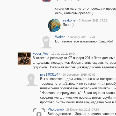
стоял он на углу 3-го проезда и шере
окон, балконы срезали.)
seakonst
·
7 January 2011, 17:22
Ясно :)
Walter
·
7 January 2011, 17:41
W
Вот теперь все правильно! Спасибо!
Fedor_Vov
·
19 July 2011, 10:04
В ответ на реплику от 07 января 2011г.Этот дом бы
владельцы повадились бросать вниз окурки, котор
гудроном.Пожарная инспекция предписала заделать
pvs14031947
·
28 December 2015, 07:09
p
Вы ошибаетесь, дом изначально был построен с
торцевая стена.Завезли не те панели, а прораб
плиты были облицованы кафельной плиткой. Б
"Нарочно не придумаешь". Была одна из главн
срезали металлические перила, потом срубили 
простоял он так почти полвека, недавно был в 
Photosnob
·
28 December 2015, 07:59
Всё чудесатее... Значит, сначала завезли 