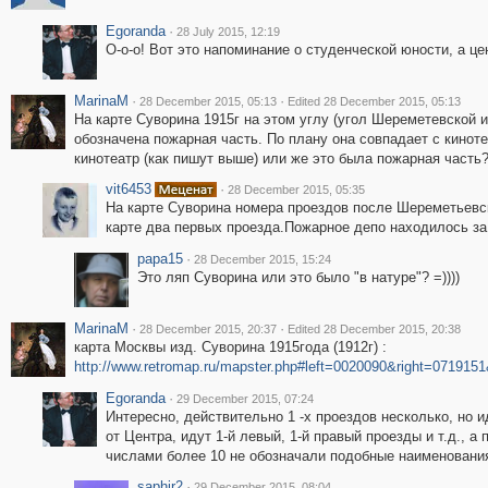
Egoranda
·
28 July 2015, 12:19
О-о-о! Вот это напоминание о студенческой юности, а цен
MarinaM
·
·
28 December 2015, 05:13
Edited 28 December 2015, 05:13
На карте Суворина 1915г на этом углу (угол Шереметевской 
обозначена пожарная часть. По плану она совпадает с киноте
кинотеатр (как пишут выше) или же это была пожарная часть
vit6453
·
28 December 2015, 05:35
На карте Суворина номера проездов после Шереметьевско
карте два первых проезда.Пожарное депо находилось за
papa15
·
28 December 2015, 15:24
Это ляп Суворина или это было "в натуре"? =))))
MarinaM
·
·
28 December 2015, 20:37
Edited 28 December 2015, 20:38
карта Москвы изд. Суворина 1915года (1912г) :
http://www.retromap.ru/mapster.php#left=0020090&right=0719
Egoranda
·
29 December 2015, 07:24
Интересно, действительно 1 -х проездов несколько, но 
от Центра, идут 1-й левый, 1-й правый проезды и т.д., а п
числами более 10 не обозначали подобные наименования 
saphir2
·
29 December 2015, 08:04