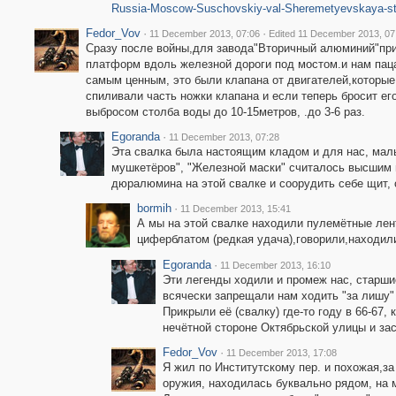
Russia-Moscow-Suschovskiy-val-Sheremetyevskaya-st
Fedor_Vov
·
·
11 December 2013, 07:06
Edited 11 December 2013, 07
Сразу после войны,для завода"Вторичный алюминий"пр
платформ вдоль железной дороги под мостом.и нам пац
самым ценным, это были клапана от двигателей,которы
спиливали часть ножки клапана и если теперь бросит е
выбросом столба воды до 10-15метров, .до 3-6 раз.
Egoranda
·
11 December 2013, 07:28
Эта свалка была настоящим кладом и для нас, маль
мушкетёров", "Железной маски" считалось высшим 
дюралюмина на этой свалке и соорудить себе щит, 
bormih
·
11 December 2013, 15:41
А мы на этой свалке находили пулемётные ле
циферблатом (редкая удача),говорили,находили
Egoranda
·
11 December 2013, 16:10
Эти легенды ходили и промеж нас, старши
всячески запрещали нам ходить "за лишу" (
Прикрыли её (свалку) где-то году в 66-67,
нечётной стороне Октябрьской улицы и за
Fedor_Vov
·
11 December 2013, 17:08
Я жил по Институтскому пер. и похожая,з
оружия, находилась буквально рядом, на 