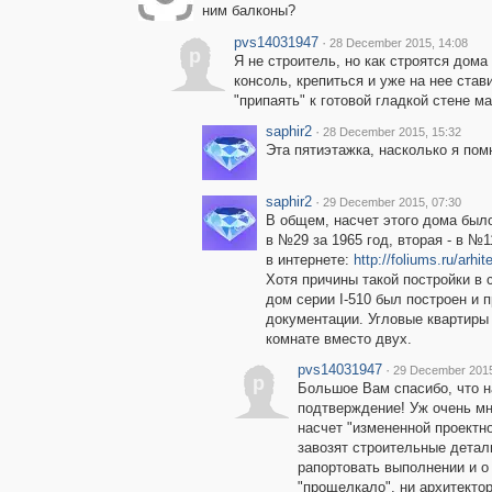
ним балконы?
pvs14031947
·
28 December 2015, 14:08
p
Я не строитель, но как строятся дома
консоль, крепиться и уже на нее став
"припаять" к готовой гладкой стене 
saphir2
·
28 December 2015, 15:32
Эта пятиэтажка, насколько я пом
saphir2
·
29 December 2015, 07:30
В общем, насчет этого дома был
в №29 за 1965 год, вторая - в №1
в интернете:
http://foliums.ru/arhi
Хотя причины такой постройки в с
дом серии I-510 был построен и 
документации. Угловые квартиры
комнате вместо двух.
pvs14031947
·
29 December 2015
p
Большое Вам спасибо, что н
подтверждение! Уж очень мн
насчет "измененной проектн
завозят строительные детали
рапортовать выполнении и о 
"прощелкало", ни архитектор