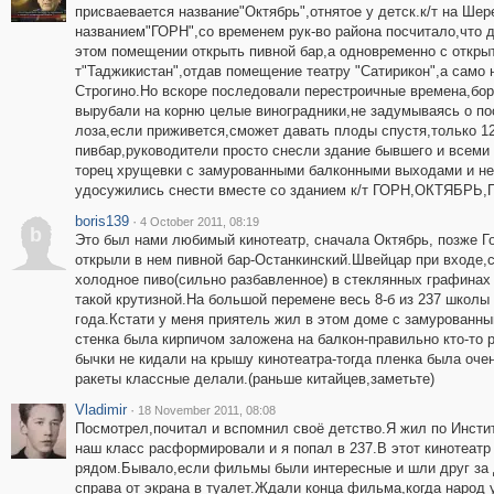
присваевается название"Октябрь",отнятое у детск.к/т на Шер
названием"ГОРН",со временем рук-во района посчитало,что д
этом помещении открыть пивной бар,а одновременно с открыт
т"Таджикистан",отдав помещение театру "Сатирикон",а само 
Строгино.Но вскоре последовали перестроичные времена,бор
вырубали на корню целые виноградники,не задумываясь о по
лоза,если приживется,сможет давать плоды спустя,только 12
пивбар,руководители просто снесли здание бывшего и всеми 
торец хрущевки с замурованными балконными выходами и н
удосужились снести вместе со зданием к/т ГОРН,ОКТЯБРЬ,Пив
boris139
·
4 October 2011, 08:19
b
Это был нами любимый кинотеатр, сначала Октябрь, позже Го
открыли в нем пивной бар-Останкинский.Швейцар при входе,
холодное пиво(сильно разбавленное) в стеклянных графинах 
такой крутизной.На большой перемене весь 8-б из 237 школы 
года.Кстати у меня приятель жил в этом доме с замурованны
стенка была кирпичом заложена на балкон-правильно кто-то 
бычки не кидали на крышу кинотеатра-тогда пленка была очен
ракеты классные делали.(раньше китайцев,заметьте)
Vladimir
·
18 November 2011, 08:08
Посмотрел,почитал и вспомнил своё детство.Я жил по Инстит
наш класс расформировали и я попал в 237.В этот кинотеатр 
рядом.Бывало,если фильмы были интересные и шли друг за 
справа от экрана в туалет.Ждали конца фильма,когда народ 