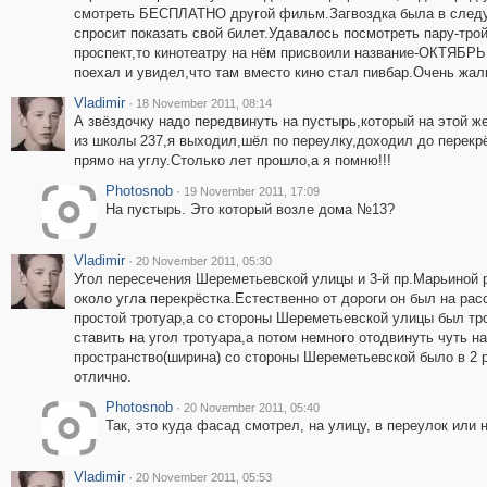
смотреть БЕСПЛАТНО другой фильм.Загвоздка была в следу
спросит показать свой билет.Удавалось посмотреть пару-тро
проспект,то кинотеатру на нём присвоили название-ОКТЯБРЬ
поехал и увидел,что там вместо кино стал пивбар.Очень жалк
Vladimir
·
18 November 2011, 08:14
А звёздочку надо передвинуть на пустырь,который на этой ж
из школы 237,я выходил,шёл по переулку,доходил до перекрё
прямо на углу.Столько лет прошло,а я помню!!!
Photosnob
·
19 November 2011, 17:09
На пустырь. Это который возле дома №13?
Vladimir
·
20 November 2011, 05:30
Угол пересечения Шереметьевской улицы и 3-й пр.Марьиной 
около угла перекрёстка.Естественно от дороги он был на рас
простой тротуар,а со стороны Шереметьевской улицы был тр
ставить на угол тротуара,а потом немного отодвинуть чуть н
пространство(ширина) со стороны Шереметьевской было в 2 
отлично.
Photosnob
·
20 November 2011, 05:40
Так, это куда фасад смотрел, на улицу, в переулок или 
Vladimir
·
20 November 2011, 05:53