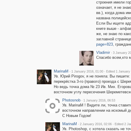
строения имели гор
означает, я не зна
вв.), когда дома и
названа полицейско
Если Вы ищете адр
книге выше - алфа
же, не знаю по как
заглавной страниц
page=823
, граждан
Vladimir
·
3 January 2
Спасибо всем,кто м
MarinaM
·
·
1 January 2016, 01:00
Edited 1 January
Ув. Юрий Pirogov, я не поняла: Вы пишите:
перекрёстка 3-го (правого) проезда с Шер
Но ведь точка дома № 23 Ив. Мих. Егорова
восточном углу пересечения Шереметевской
Photosnob
·
1 January 2016, 06:53
Ув. MarinaM ! Видите ли, точка стави
восточном направлении на искомый д
С Новым Годом!
MarinaM
·
·
2 January 2016, 02:06
Edited 2 Ja
Ув. Photoshop, с хотела сказать не точ