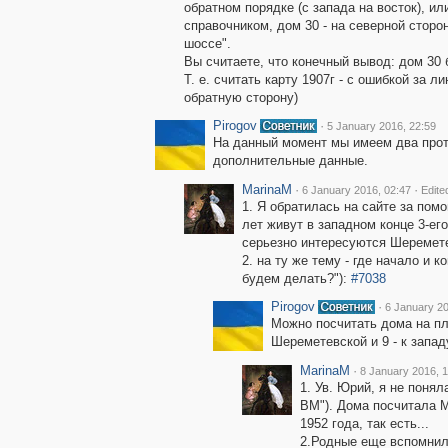
обратном порядке (с запада на восток), ил
справочником, дом 30 - на северной стор
шоссе".
Вы считаете, что конечный вывод: дом 30 б
Т. е. считать карту 1907г - с ошибкой за л
обратную сторону)
Pirogov
·
5 January 2016, 22:59
На данный момент мы имеем два проти
дополнительные данные.
MarinaM
·
·
6 January 2016, 02:47
Edite
1. Я обратилась на сайте за пом
лет живут в западном конце 3-е
серьезно интересуются Шеремет
2. на ту же тему - где начало и к
будем делать?"):
#7038
Pirogov
·
6 January 20
Можно посчитать дома на пла
Шереметевской и 9 - к запа
MarinaM
·
8 January 2016, 
1. Ув. Юрий, я не поня
ВМ"). Дома посчитала М
1952 года, так есть...
2.Родные еще вспомнили