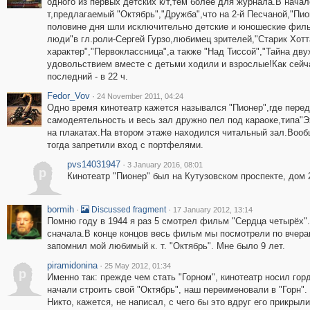
одного из первых детских к/т,тем более для журнала.В начале
т,предлагаемый "Октябрь","Дружба",что на 2-й Песчаной,"Пио
половине дня шли исключительно детские и юношеские филь
люди"в гл.роли-Сергей Гурзо,любимец зрителей,"Старик Хотт
характер","Первоклассница",а также "Над Тиссой","Тайна дву
удовольствием вместе с детьми ходили и взрослые!Как сейч
последний - в 22 ч.
Fedor_Vov
·
24 November 2011, 04:24
Одно время кинотеатр кажется назывался "Пионер",где пере
самодеятельность и весь зал дружно пел под караоке,типа"Эх
на плакатах.На втором этаже находился читальный зал.Вооб
тогда запретили вход с портфелями.
pvs14031947
·
3 January 2016, 08:01
p
Кинотеатр "Пионер" был на Кутузовском проспекте, дом 2
bormih
·
·
Discussed fragment
17 January 2012, 13:14
Помню году в 1944 я раз 5 смотрел фильм "Сердца четырёх".П
сначала.В конце концов весь фильм мы посмотрели по вчера
запомнил мой любимый к. т. "Октябрь". Мне было 9 лет.
piramidonina
·
25 May 2012, 01:34
p
Именно так: прежде чем стать "Горном", кинотеатр носил гор
начали строить свой "Октябрь", наш переименовали в "Горн".
Никто, кажется, не написал, с чего бы это вдруг его прикрыл