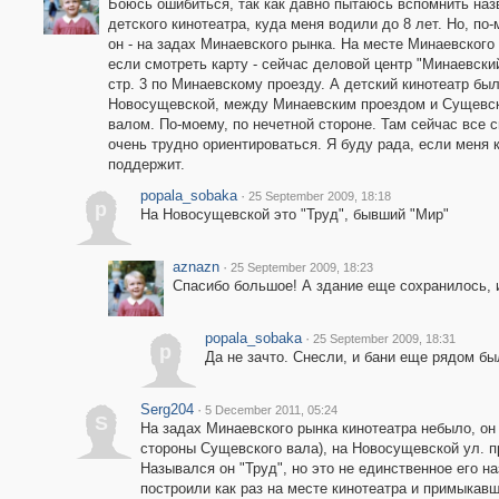
Боюсь ошибиться, так как давно пытаюсь вспомнить наз
детского кинотеатра, куда меня водили до 8 лет. Но, по-
он - на задах Минаевского рынка. На месте Минаевского 
если смотреть карту - сейчас деловой центр "Минаевский
стр. 3 по Минаевскому проезду. А детский кинотеатр бы
Новосущевской, между Минаевским проездом и Сущевс
валом. По-моему, по нечетной стороне. Там сейчас все с
очень трудно ориентироваться. Я буду рада, если меня 
поддержит.
popala_sobaka
·
25 September 2009, 18:18
p
На Новосущевской это "Труд", бывший "Мир"
aznazn
·
25 September 2009, 18:23
Спасибо большое! А здание еще сохранилось, 
popala_sobaka
·
25 September 2009, 18:31
p
Да не зачто. Снесли, и бани еще рядом бы
Serg204
·
5 December 2011, 05:24
S
На задах Минаевского рынка кинотеатра небыло, он
стороны Сущевского вала), на Новосущевской ул. п
Назывался он "Труд", но это не единственное его н
построили как раз на месте кинотеатра и примыкав