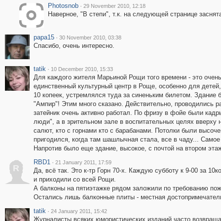
Photosnob
·
29 November 2010, 12:18
Наверное, "В степи", т.к. на следующей странице засня
papa15
·
30 November 2010, 03:38
Спасибо, очень интересно.
tatik
·
10 December 2010, 15:33
Для каждого жителя Марьиной Рощи того времени - это очень
единственный культурный центр в Роще, особенно для детей,
10 копеек, устремлялся туда за синеньким билетом. Здание 
"Ампир"! Этим много сказано. Действительно, проводились р
затейник очень активно работал. По фризу в фойе были кад
люди", а в зрительном зале в воспитательных целях вверху
салют, кто с горнами кто с барабанами. Потолки были высо
пригодился, когда там шашлычная стала, все в чаду... Самое
Напротив было еще здание, высокое, с почтой на втором этаж
RBD1
·
21 January 2011, 17:59
R
Да, всё так. Это к-тр Горн 70-х. Каждую субботу к 9-00 за 
и приходили со всей Рощи.
А балконы на пятиэтажке рядом заложили по требованию пож
Остались лишь балконные плиты - местная достопримечател
tatik
·
24 January 2011, 15:42
Журналисты всяких юмористических изданий часто возвраща