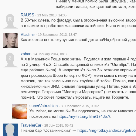
Лично у меня,я помню была",игрушка", каз
набирали гильзы, как цветной металл, хот
RAUSS
·
23 May 2013, 14:35
R
В 50-тых слева, по фасаду, была огороженная высоким забор
а в самом к/т работали массовики затейники. Было интересно
Vladimir
·
19 September 2013, 13:47
Как хочется опять окунуться в своё детство!Но,обратной доро
zabar
·
24 January 2014, 08:55
z
А я в Марьиной Роще всю жизнь. Родился и жил первые 4 год
на 3 улице, 4 к.2. Спасибо за ценный снимок к\т "Октябрь". Н
еще рабочая была). А напротив к\т было 3-х этажное кирпично
дом профессора Шора (спец. по ЛОР), меня мама к нему на 
магазин, где так заманчиво пах трубочный табак. Помню, ка
киносъемочный ЗИМ, снимал панорамы улиц. Потом, уже в 90-
режиссера Петровича "Мастер и Маргарита" ( не путать с на
позже!). Кто хочет понастальгировать, ищите на Торренте.
superVatrushkin
·
30 December 2015, 00:02
Ув. zabar, не могли бы Вы подсказать, на каких минут
посмотреть на
https://my-hit.org/film/174357/
.
ТrаvеIеrCar
·
28 July 2015, 05:42
Пивной бар "Останкинский" ---
https://img-fotki.yandex.ru/get/