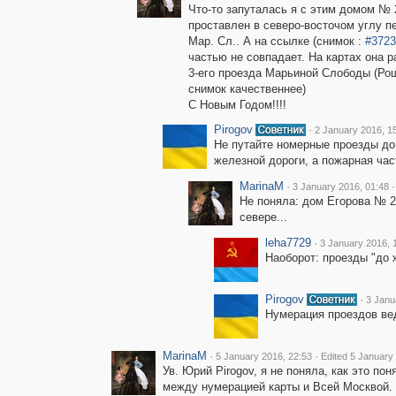
Что-то запуталась я с этим домом № 2
проставлен в северо-восточом углу п
Мар. Сл.. А на ссылке (снимок :
#3723
частью не совпадает. На картах она 
3-его проезда Марьиной Слободы (Ро
снимок качественнее)
С Новым Годом!!!!
Pirogov
·
2 January 2016, 1
Не путайте номерные проезды до 
железной дороги, а пожарная час
MarinaM
·
·
3 January 2016, 01:48
Не поняла: дом Егорова № 23
севере...
leha7729
·
3 January 2016, 
Наоборот: проезды "до 
Pirogov
·
3 Janu
Нумерация проездов вед
MarinaM
·
·
5 January 2016, 22:53
Edited 5 January
Ув. Юрий Pirogov, я не поняла, как это по
между нумерацией карты и Всей Москвой. 