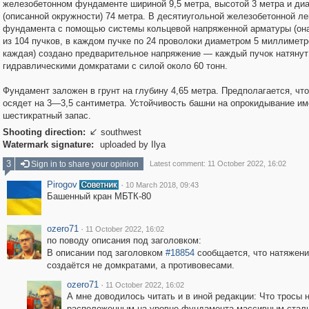
железобетонном фундаменте шириной 9,5 метра, высотой 3 метра и ди
(описанной окружности) 74 метра. В десятиугольной железобетонной ле
фундамента с помощью системы кольцевой напряженной арматуры (она
из 104 пучков, в каждом пучке по 24 проволоки диаметром 5 миллиметр
каждая) создано предварительное напряжение — каждый пучок натянут
гидравлическими домкратами с силой около 60 тонн.
Фундамент заложен в грунт на глубину 4,65 метра. Предполагается, что
осядет на 3—3,5 сантиметра. Устойчивость башни на опрокидывание им
шестикратный запас.
Shooting direction:
southwest

Watermark signature:
uploaded by Ilya
3
Sign in to share your opinion
Latest comment: 11 October 2022, 16:02
Pirogov
·
10 March 2018, 09:43
Башенный кран МБТК-80
ozero71
·
11 October 2022, 16:02
по поводу описания под заголовком:
В описании под заголовком
#18854
сообщается, что натяжени
создаётся не домкратами, а противовесами.
ozero71
·
11 October 2022, 16:02
А мне доводилось читать и в иной редакции: Что тросы 
расположенным на уровне фундамента массивным стал