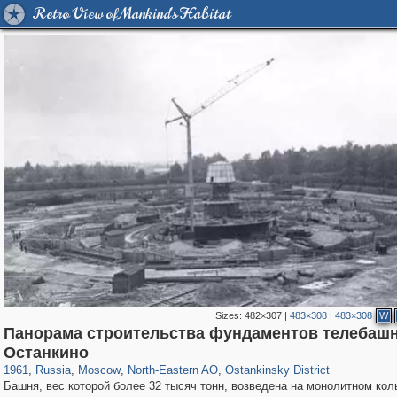
Retro View of Mankind's Habitat
Sizes:
482×307
|
483×308
|
483×308
W
Панорама строительства фундаментов телебашн
319,882
1,407,348
8,286
24,495
29,248
250
13,482
148
Останкино
1961
,
Russia
,
Moscow
,
North-Eastern AO
,
Ostankinsky District
Башня, вес которой более 32 тысяч тонн, возведена на монолитном ко