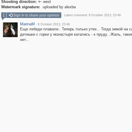
Shooting direction:
west

Watermark signature:
uploaded by alexba
1
Sign in to share your opinion
Latest comment: 8 October 2013, 23:46
MarinaM
·
8 October 2013, 23:46
Еще лебеди плавали.. Теперь только утки... Тогда зимой на с
детишки с горки у монастыря катались - к пруду...Жаль, таки
нет...