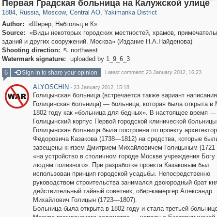
319,882
1,407,351
160,021
8,286
29,248
5,916
13,378
458
Первая Градская больница на Калужской улице
1884
,
Russia
,
Moscow
,
Central AO
,
Yakimanka District
Author:
«Шерер, Набгольц и К»
Source:
«Виды некоторых городских местностей, храмов, примечател
зданий и других сооружений. Москва» (Издание Н.А.Найденова)
Shooting direction:
northwest

Watermark signature:
uploaded by 1_9_6_3
6
Sign in to share your opinion
Latest comment: 23 January 2012, 16:23
ALYOSCHIN
·
23 January 2012, 15:18
Голицынская больница (встречается также вариант написания
Голицинская больница) — больница, которая была открыта в 
1802 году как «больница для бедных». В настоящее время —
Голицынский корпус Первой городской клинической больницы
Голицынская больница была построена по проекту архитекто
Фёдоровича Казакова (1738—1812) на средства, которые был
завещены князем Дмитрием Михайловичем Голицыным (1721
«на устройство в столичном городе Москве учреждения Богу 
людям полезного». При разработке проекта Казаковым был
использован принцип городской усадьбы. Непосредственно
руководством строительства занимался двоюродный брат кн
действительный тайный советник, обер-камергер Александр
Михайлович Голицын (1723—1807).
Больница была открыта в 1802 году и стала третьей больниц