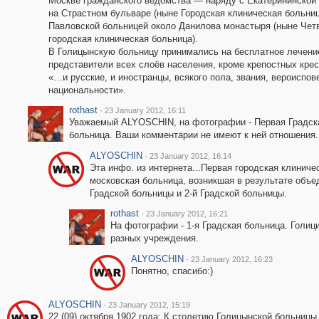
Москве гражданского ведомства — наряду с Екатерининской
на Страстном бульваре (ныне Городская клиническая больниц
Павловской больницей около Данилова монастыря (ныне Чет
городская клиническая больница).
В Голицынскую больницу принимались на бесплатное лечени
представители всех слоёв населения, кроме крепостных кре
«…и русские, и иностранцы, всякого пола, звания, вероиспов
национальности».
rothast
·
23 January 2012, 16:11
Уважаемый ALYOSCHIN, на фотографии - Первая Градск
больница. Ваши комментарии не имеют к ней отношения.
ALYOSCHIN
·
23 January 2012, 16:14
Эта инфо. из интернета...Первая городская клинич
московская больница, возникшая в результате объе
Градской больницы и 2-й Градской больницы.
rothast
·
23 January 2012, 16:21
На фотографии - 1-я Градская больница. Голиц
разных учреждения.
ALYOSCHIN
·
23 January 2012, 16:23
Понятно, спасибо:)
ALYOSCHIN
·
23 January 2012, 15:19
22 (09) октября 1902 года: К столетию Голицынской больниц