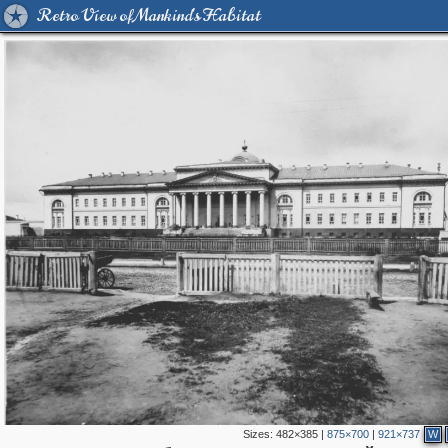
Retro View of Mankind's Habitat
Sizes:
482×385
|
875×700
|
921×737
W