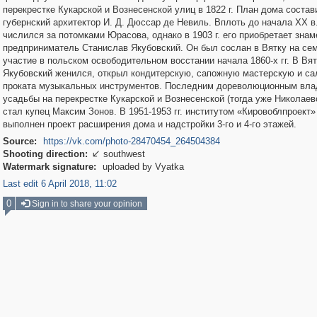
перекрестке Кукарской и Вознесенской улиц в 1822 г. План дома состав
губернский архитектор И. Д. Дюссар де Невиль. Вплоть до начала XX в
числился за потомками Юрасова, однако в 1903 г. его приобретает зна
предприниматель Станислав Якубовский. Он был сослан в Вятку на сем
участие в польском освободительном восстании начала 1860-х гг. В Вят
Якубовский женился, открыл кондитерскую, сапожную мастерскую и са
проката музыкальных инструментов. Последним дореволюционным вл
усадьбы на перекрестке Кукарской и Вознесенской (тогда уже Николаев
стал купец Максим Зонов. В 1951-1953 гг. институтом «Кировоблпроект»
выполнен проект расширения дома и надстройки 3-го и 4-го этажей.
Source:
https://vk.com/photo-28470454_264504384
Shooting direction:
southwest

Watermark signature:
uploaded by Vyatka
Last edit 6 April 2018, 11:02
0
Sign in to share your opinion