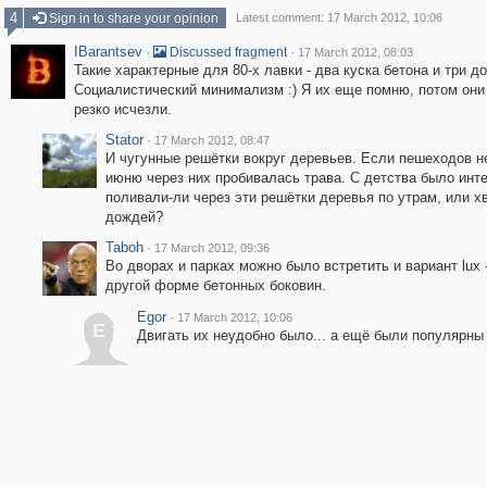
4
Sign in to share your opinion
Latest comment: 17 March 2012, 10:06
IBarantsev
·
·
Discussed fragment
17 March 2012, 08:03
Такие характерные для 80-х лавки - два куска бетона и три до
Социалистический минимализм :) Я их еще помню, потом они
резко исчезли.
Stator
·
17 March 2012, 08:47
И чугунные решётки вокруг деревьев. Если пешеходов не
июню через них пробивалась трава. С детства было инт
поливали-ли через эти решётки деревья по утрам, или х
дождей?
Taboh
·
17 March 2012, 09:36
Во дворах и парках можно было встретить и вариант lux -
другой форме бетонных боковин.
Egor
·
17 March 2012, 10:06
E
Двигать их неудобно было... а ещё были популярны 