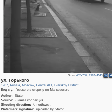
Sizes:
462×700
|
2997×4543
W
319,780
1,406,255
159,978
8,286
29,243
5,916
53,034
2,283
ул. Горького
1987
,
Russia
,
Moscow
,
Central AO
,
Tverskoy District
Вид с ул Горького в сторону пл Маяковского
Author:
Stator
Source:
Личная коллекция
Shooting direction:
northwest

Watermark signature:
uploaded by Stator