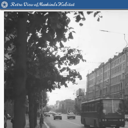
Retro View of Mankind's Habitat