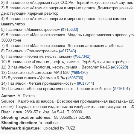
2) В павильоне «Академия наук СССР». Первый искусственный спутник
3) В павильоне «Атомная энергия в мирных целях». Демонстрационный
действующий ядерный реактор
4) В павильоне «Атомная энергия в мирных целях». Горячая камера –
манипулятор
5) Павильон «Машиностроение» (
#715630
)
6) В павильоне «Машиностроение». Модель гидравлического пресса ус
30000 тонн
7) В павильоне «Машиностроение». Легковая автомашина «Волга»
8) Павильон «Станкостроение» (
#617346
)
9) Павильон «Геология, нефть, химия» (
#617342
)
10) В павильоне «Геология, нефть, химия». Турбобуры и электробуры
11) В павильоне «Геология, нефть, химия». Вертолёт Ка-15 (
#695228
)
12) Сорокатонный самосвал МАЗ-530 (
#695420
)
13) Буровая вышка «Уралмаш 6-Э» (
#693700
)
14) Павильон «Легкая промышленность» (
#617344
)
15) Павильон «Лесная промышленность. Лесное хозяйство» (
#716191
)
Author:
А. Гостев
Source:
Карточка из набора «Всесоюзная промышленная выставка» (1
писем). Государственное издательство изобразительного искусства – 
Подп. к печ. 28/Х-57 г. Изд. № 5-41. Т. 90000.
Shooting location address:
55.835505,37.621485
Shooting direction:
southeast

Watermark signature:
uploaded by FUZZ