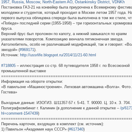
1957
,
Russia
,
Moscow
,
North-Eastern AO
,
Ostankinsky District
,
VDNKh
Постановка ГАЗ-21 на конвейер была приурочена к Всемирному фести
молодежи и студентов, который проходил в Москве летом 1957 года. Н
первого выпуска облицовка спереди была выполнена в том же стиле, чт
«Победе» последней серии (1955-1958) – три горизонтальных хромиров
бруса.
Верхний брус был проложен по капоту, а нижний замыкался по краям
указателями поворотов. Композицию венчала пятиконечная звезда.
Автолюбитель, особо не различавший модификаций, так и говорил: «Во
звездой» (
#969171
).
Источник:
http://ussrlife.blogspot.ru/2014/11/21-60.html
#718805
– иллюстрация со стр. 68 путеводителя 1958 г. по Всесоюзной
промышленной выставке
=======================================================
Информация на обороте открытки:
«В павильоне «Машиностроение». Легковая автомашина «Волга». Фото 
Гостева»
Выходные данные: ИЗОГИЗ. Ш11357-57 г. 5-41. Т. 90000. Ц. 10 к. З. 704.
Полиграфкомбинат г. Калинин (в дополнение к данной открытке –
/p/617
hl=comment-1547439
)
=======================================================
Перечень карточек, входящих в комплект (см. источник):
1) Павильон «Академия наук СССР» (
#617340
)