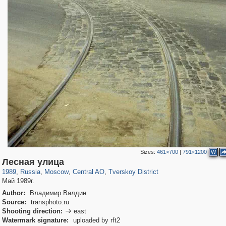
Sizes:
461×700
|
791×1200
W
319,780
1,406,258
159,978
8,286
29,243
5,916
53,034
2,283
Лесная улица
1989
,
Russia
,
Moscow
,
Central AO
,
Tverskoy District
Май 1989г.
Author:
Владимир Валдин
Source:
transphoto.ru
Shooting direction:
east

Watermark signature:
uploaded by rft2