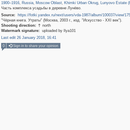
1900
–
1916
,
Russia
,
Moscow Oblast
,
Khimki Urban Okrug
,
Lunyovo Estate (
Часть комплекса усадьбы в деревне Лунёво.
Source:
https://fotki.yandex.ru/next/users/vda-1987/album/100037/view/17
"Чёрная книга. Утраты" (Москва, 2003 г., изд. "Искусство - XXI век").
Shooting direction:
north

Watermark signature:
uploaded by Ilya101
Last edit 26 January 2018, 16:41
0
Sign in to share your opinion