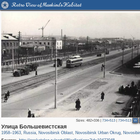
Retro View of Mankind's Habitat
Sizes:
482×336
|
734×513
|
734×513
W
1,406,501
19,987
40
29,243
13,946
32
13,931
32
Улица Большевистская
1958
–
1963
,
Russia
,
Novosibirsk Oblast
,
Novosibirsk Urban Okrug
,
Novosibi