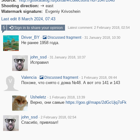
Source:
http://goskatalog.ru/portal/#/collections?id=10472048
Shooting direction:
east

Watermark signature:
Evgeniy Krivoshein
Last edit 8 March 2024, 07:43
5
Sign in to share your opinion
Latest comment: 2 February 2018, 02:54
Driver_BY
·
·
Discussed fragment
31 January 2018, 10:30
Не ранее 1958 года.
john_ssd
·
31 January 2018, 10:37
Исправил
Valencia
·
·
Discussed fragment
1 February 2018, 09:44
V
Похоже, что снято с дома №48. А вот это 141 и 143
Usheletz
·
1 February 2018, 13:39
Верно, они самые
https://goo.gl/maps/2dGcUjq7oFk
john_ssd
·
2 February 2018, 02:54
Спасибо, привязал!