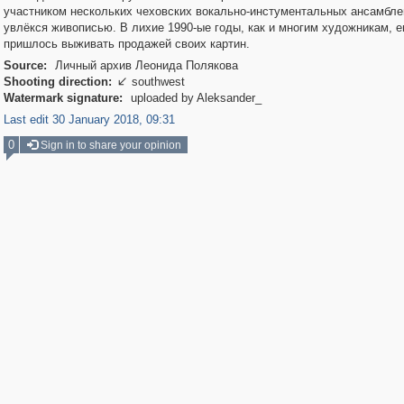
участником нескольких чеховских вокально-инстументальных ансамбле
увлёкся живописью. В лихие 1990-ые годы, как и многим художникам, 
пришлось выживать продажей своих картин.
Source:
Личный архив Леонида Полякова
Shooting direction:
southwest

Watermark signature:
uploaded by Aleksander_
Last edit 30 January 2018, 09:31
0
Sign in to share your opinion