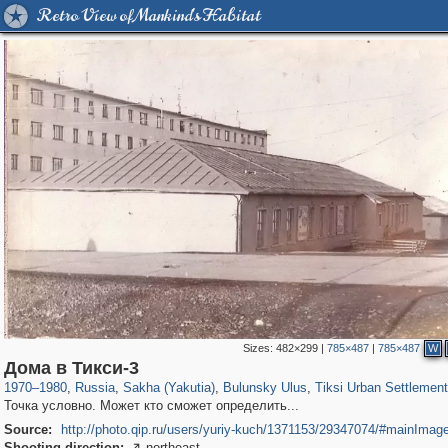
Retro View of Mankind's Habitat
Sizes:
482×299
|
785×487
|
785×487
W
1,406,258
3,006
15
29,243
305
273
2
Дома в Тикси-3
1970
–
1980
,
Russia
,
Sakha (Yakutia)
,
Bulunsky Ulus
,
Tiksi Urban Settlement
Точка условно. Может кто сможет определить...
Source:
http://photo.qip.ru/users/yuriy-kuch/1371153/29347074/#mainImag
Shooting direction:
northeast