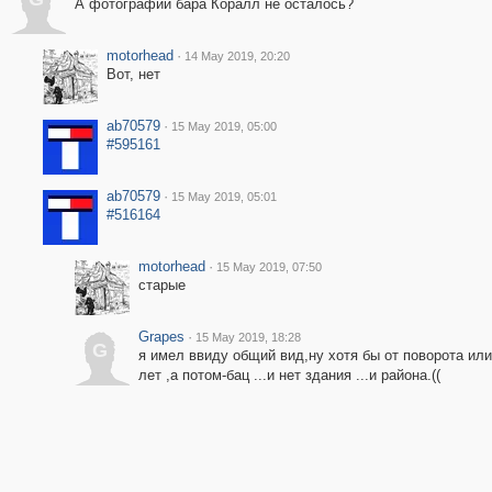
А фотографий бара Коралл не осталось?
motorhead
·
14 May 2019, 20:20
Вот, нет
ab70579
·
15 May 2019, 05:00
#595161
ab70579
·
15 May 2019, 05:01
#516164
motorhead
·
15 May 2019, 07:50
старые
Grapes
·
15 May 2019, 18:28
G
я имел ввиду общий вид,ну хотя бы от поворота ил
лет ,а потом-бац ...и нет здания ...и района.((