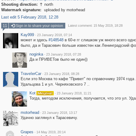
Shooting direction:
north

Watermark signature:
uploaded by motorhead
Last edit 5 February 2018, 12:28
11
Sign in to share your opinion
Latest comment: 15 May 2019, 18:28
Kay999
·
23 January 2018, 07:14
может и здесь
#148548
в 60-е гг слишком уж много всего одн
было, да и Тарасевич больше известен как Ленинградский фот
noginka
·
23 January 2018, 07:28
Да и ПРИВЕТов было не один))
ТrаvеIеrCar
·
23 January 2018, 08:28
Если это Москва то кафе "Привет" по справочнику 1974 года .
Удальцова 1 и ул. Черняховского 7 ..
Kot
·
23 January 2018, 11:21
Тогда, методом исключения, получается, что это ул. Уд
motorhead
·
23 January 2018, 13:17
Удачно заглянул к Тарасевичу.
Grapes
·
14 May 2019, 20:14
G