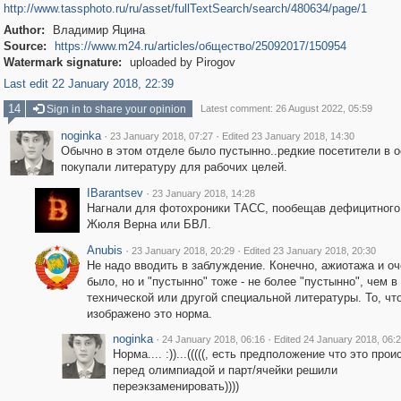
http://www.tassphoto.ru/ru/asset/fullTextSearch/search/480634/page/1
Author:
Владимир Яцина
Source:
https://www.m24.ru/articles/общество/25092017/150954
Watermark signature:
uploaded by Pirogov
Last edit 22 January 2018, 22:39
14
Sign in to share your opinion
Latest comment: 26 August 2022, 05:59
noginka
·
·
23 January 2018, 07:27
Edited 23 January 2018, 14:30
Обычно в этом отделе было пустынно..редкие посетители в 
покупали литературу для рабочих целей.
IBarantsev
·
23 January 2018, 14:28
Нагнали для фотохроники ТАСС, пообещав дефицитного
Жюля Верна или БВЛ.
Anubis
·
·
23 January 2018, 20:29
Edited 23 January 2018, 20:30
Не надо вводить в заблуждение. Конечно, ажиотажа и о
было, но и "пустынно" тоже - не более "пустынно", чем в
технической или другой специальной литературы. То, чт
изображено это норма.
noginka
·
·
24 January 2018, 06:16
Edited 24 January 2018, 06:
Норма.... :))...(((((, есть предположение что это про
перед олимпиадой и парт/ячейки решили
переэкзаменировать))))