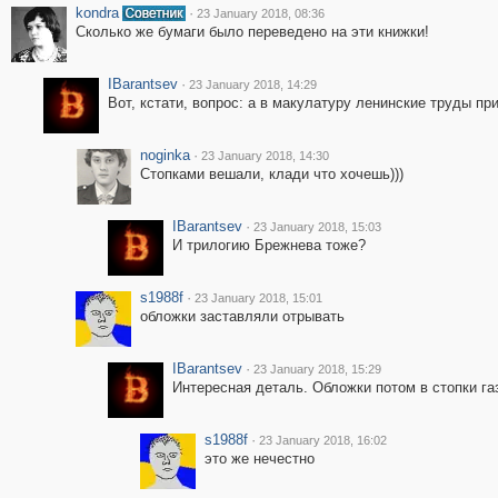
kondra
·
23 January 2018, 08:36
Сколько же бумаги было переведено на эти книжки!
IBarantsev
·
23 January 2018, 14:29
Вот, кстати, вопрос: а в макулатуру ленинские труды п
noginka
·
23 January 2018, 14:30
Стопками вешали, клади что хочешь)))
IBarantsev
·
23 January 2018, 15:03
И трилогию Брежнева тоже?
s1988f
·
23 January 2018, 15:01
обложки заставляли отрывать
IBarantsev
·
23 January 2018, 15:29
Интересная деталь. Обложки потом в стопки га
s1988f
·
23 January 2018, 16:02
это же нечестно