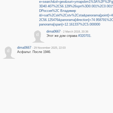
e=search&ol=geo&ouri=ymapsbm1%3A%2F%2Fg
3D40.407%2C56.129%26spn%3D0.001%2C0.001
DРоссия%2C Владимир
&l=sat%2Cskl%2Cstv%2Csta&panorama[point]=
2C56.125476&panorama[direction]=74.958791%2
panorama[span]=12.161337%2C5.000000
dima0667
·
2 March 2018, 20:36
d
Этот же дом справа
#320701
.
dima0667
·
29 November 2025, 22:03
d
Асфальт. После 1946.