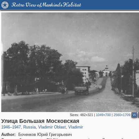
Retro View of Mankind's Habitat
Sizes:
482×321
|
1049×700
|
2560×1709
W
14,648
1,407,210
378
29,248
3,632
96
Улица Большая Московская
1946
–
1947
,
Russia
,
Vladimir Oblast
,
Vladimir
Author:
Боченков Юрий Григорьевич