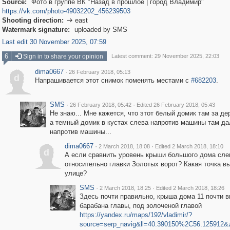
Source:
Фото в группе ВК "Назад в прошлое | город Владимир"
https://vk.com/photo-49032202_456239503
Shooting direction:
east

Watermark signature:
uploaded by SMS
Last edit 30 November 2025, 07:59
6
Sign in to share your opinion
Latest comment: 29 November 2025, 22:03
dima0667
·
26 February 2018, 05:13
d
Напрашивается этот снимок поменять местами с
#682203
.
SMS
·
·
26 February 2018, 05:42
Edited 26 February 2018, 05:43
Не знаю... Мне кажется, что этот белый домик там за д
а темный домик в кустах слева напротив машины там да
напротив машины...
dima0667
·
·
2 March 2018, 18:08
Edited 2 March 2018, 18:10
d
А если сравнить уровень крыши большого дома сле
относительно главки Золотых ворот? Какая точка в
улице?
SMS
·
·
2 March 2018, 18:25
Edited 2 March 2018, 18:26
Здесь почти правильно, крыша дома 11 почти в
барабана главы, под золоченой главой
https://yandex.ru/maps/192/vladimir/?
source=serp_navig&ll=40.390150%2C56.125912