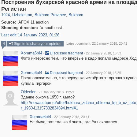
Построения бухарской красной армии на площа
32,590
6,540
219
52
5,991
49
Регистан
1924
,
Uzbekistan
,
Bukhara Province
,
Bukhara
Source:
AFOX 11 auction
Shooting direction:
southeast

Last edit 14 January 2023, 01:26
4
Sign in to share your opinion
Latest comment: 22 January 2018, 20:41
Xomma6bI4
·
·
Discussed fragment
22 January 2018, 15:33
Фото интересно тем, что впервые в кадр попало медресе Хо
Xomma6bI4
·
·
Discussed fragment
22 January 2018, 15:35
Предположительно, это верхушка четвёртого торгового купол
купола Тиргарон
Oldcolor
·
22 January 2018, 19:59
O
Здание обкома 1950 г. было?
http://newauction.ru/offer/bukhara_zdanie_obkoma_kp_b_uz_fot
r_1950-i13157332834694.html#1
Xomma6bI4
·
22 January 2018, 20:41
Не было, вот только б знать, где ён находился.