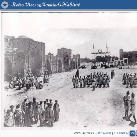
Retro View of Mankind's Habitat
Sizes:
482×386
|
873×700
|
1000×802
W