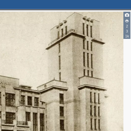
2
3
1k