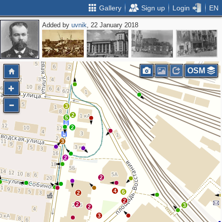
Gallery
Sign up
Login
EN
Added by
uvnik
, 22 January 2018
OSM
3
2
5
2
3
2
2
4
6
2
2
2
3
2
3