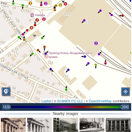
3
2
2
2
2
4
2
Leaflet
| ©
SCANEX ITC LLC
| ©
OpenStreetMap
contributors
1826
2000
Nearby images