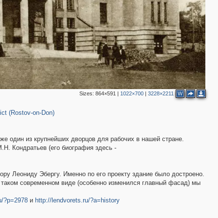
Sizes:
864×591
|
1022×700
|
3228×2211
W
ict (Rostov-on-Don)
к же один из крупнейших дворцов для рабочих в нашей стране.
.Н. Кондратьев (его биография здесь -
ору Леониду Эбергу. Именно по его проекту здание было достроено.
В таком современном виде (особенно изменился главный фасад) мы
ru/?p=2978
и
http://lendvorets.ru/?a=history