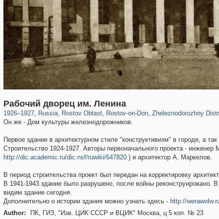
31,024
1,406,257
475
29,243
15,479
153
1,081
13
Рабочий дворец им. Ленина
1926
–
1927
,
Russia
,
Rostov Oblast
,
Rostov-on-Don
,
Zheleznodorozhny Distr
Он же - Дом культуры железнодорожников.
Первое здание в архитектурном стиле "конструктивизм" в городе, а та
Строительство 1924-1927. Авторы первоначального проекта - инженер М
http://dic.academic.ru/dic.nsf/ruwiki/647820
) и архитектор А. Маркелов.
В период строительства проект был передан на корректировку архитект
В 1941-1943 здание было разрушено, после войны реконструировано. 
видим здание сегодня.
Дополнительно о истории здания можно узнать здесь -
http://werawolw.
Author:
ПК, ГИЗ, "Изв. ЦИК СССР и ВЦИК" Москва, ц 5 коп. № 23