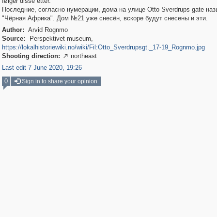
følger disse etter.
Последние, согласно нумерации, дома на улице Otto Sverdrups gate на
"Чёрная Африка". Дом №21 уже снесён, вскоре будут снесены и эти.
Author:
Arvid Rognmo
Source:
Perspektivet museum,
https://lokalhistoriewiki.no/wiki/Fil:Otto_Sverdrupsgt._17-19_Rognmo.jpg
Shooting direction:
northeast

Last edit 7 June 2020, 19:26
0
Sign in to share your opinion