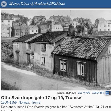
Retro View of Mankind's Habitat
Sizes:
482×325
|
1037×700
|
1280×864
W
3,731
1,966
68
Otto Sverdrups gate 17 og 19, Tromsø
1950
–
1959
,
Norway
,
Troms
De siste husene i Otto Sverdrups gate ble kalt "Svarteste Afrika". Nr. 21 er r