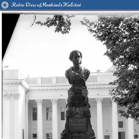
Retro View of Mankind's Habitat