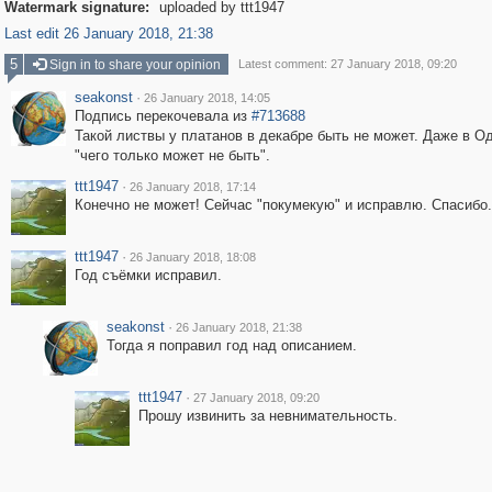
Watermark signature:
uploaded by ttt1947
Last edit 26 January 2018, 21:38
5
Sign in to share your opinion
Latest comment: 27 January 2018, 09:20
seakonst
·
26 January 2018, 14:05
Подпись перекочевала из
#713688
Такой листвы у платанов в декабре быть не может. Даже в Од
"чего только может не быть".
ttt1947
·
26 January 2018, 17:14
Конечно не может! Сейчас "покумекую" и исправлю. Спасибо.
ttt1947
·
26 January 2018, 18:08
Год съёмки исправил.
seakonst
·
26 January 2018, 21:38
Тогда я поправил год над описанием.
ttt1947
·
27 January 2018, 09:20
Прошу извинить за невнимательность.