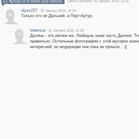
2
Sign in to share your opinion
Latest comment: 31 January 2018, 11:25
ulyss227
·
31 January 2018, 10:14
u
Только это не Дальний, а Порт-Артур.
Valencia
·
31 January 2018, 11:25
V
Далянь - это регион же. Люйшунь ныне часть Даляня. То
правильно. Остальные фотографии с этой мусорки знач
интересней, но модерацию они пока не прошли... ((