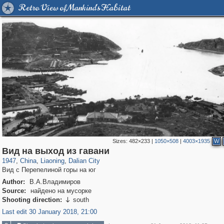
Retro View of Mankind's Habitat
Sizes:
482×233
|
1050×508
|
4003×1935
W
478
10,982
1
335
588
1
Вид на выход из гавани
1947
,
China
,
Liaoning
,
Dalian City
Вид с Перепелиной горы на юг
Author:
В.А.Владимиров
Source:
найдено на мусорке
Shooting direction:
south

Last edit 30 January 2018, 21:00