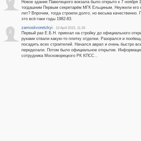
F
Новое здание Павелецкого вокзала было открыто к 7 ноября 
тогдашним Первым секретарём МГК Ельциным. Неужели его 
лет? Впрочем, тогда строили долго, но весьма качественно. 
это всё-таки годы 1982-83.
zamoskvoretzkyi
·
10 April 2015, 11:26
z
Первый раз Е.Б.Н. приехал на стройку до официального откр
руками отвали какую-то плитку отделки. Разорался и пообещ
посадить всех строителей. Начался аврал и очень быстро вс
переделали. Потом было официальное открытие. Информаци
сотрудника Московорецкого РК КПСС...