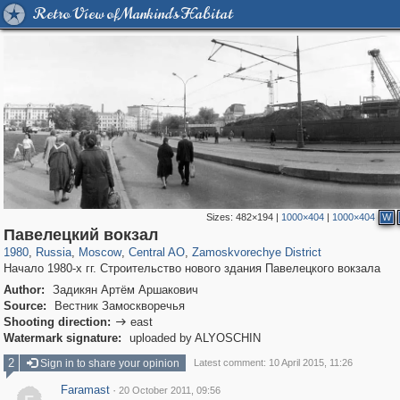
Retro View of Mankind's Habitat
Sizes:
482×194
|
1000×404
|
1000×404
W
319,716
1,405,779
159,930
8,286
29,243
5,916
6,190
211
Павелецкий вокзал
1980
,
Russia
,
Moscow
,
Central AO
,
Zamoskvorechye District
Начало 1980-х гг. Строительство нового здания Павелецкого вокзала
Author:
Задикян Артём Аршакович
Source:
Вестник Замоскворечья
Shooting direction:
east

Watermark signature:
uploaded by ALYOSCHIN
2
Sign in to share your opinion
Latest comment: 10 April 2015, 11:26
Faramast
·
20 October 2011, 09:56